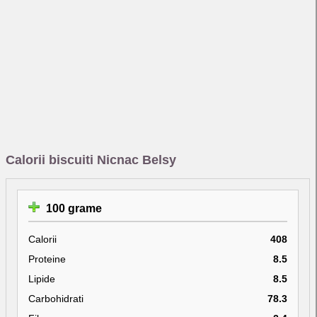
Calorii biscuiti Nicnac Belsy
100 grame
Calorii
408
Proteine
8.5
Lipide
8.5
Carbohidrati
78.3