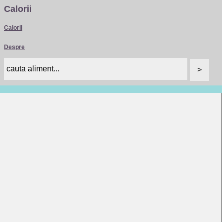
Calorii
Calorii
Despre