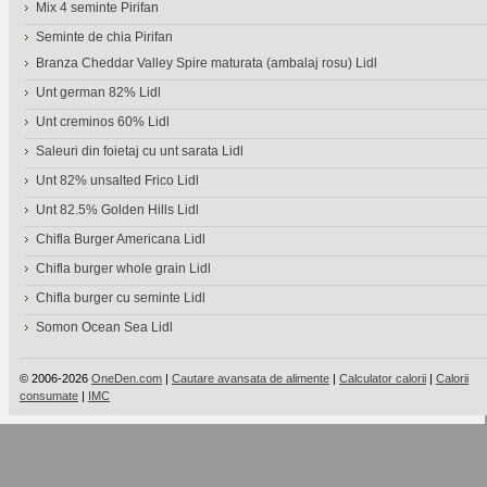
Mix 4 seminte Pirifan
Seminte de chia Pirifan
Branza Cheddar Valley Spire maturata (ambalaj rosu) Lidl
Unt german 82% Lidl
Unt creminos 60% Lidl
Saleuri din foietaj cu unt sarata Lidl
Unt 82% unsalted Frico Lidl
Unt 82.5% Golden Hills Lidl
Chifla Burger Americana Lidl
Chifla burger whole grain Lidl
Chifla burger cu seminte Lidl
Somon Ocean Sea Lidl
© 2006-2026
OneDen.com
|
Cautare avansata de alimente
|
Calculator calorii
|
Calorii
consumate
|
IMC