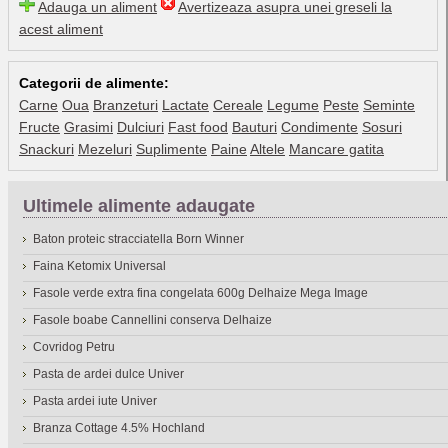
Adauga un aliment
Avertizeaza asupra unei greseli la
acest aliment
Categorii de alimente:
Carne
Oua
Branzeturi
Lactate
Cereale
Legume
Peste
Seminte
Fructe
Grasimi
Dulciuri
Fast food
Bauturi
Condimente
Sosuri
Snackuri
Mezeluri
Suplimente
Paine
Altele
Mancare gatita
Ultimele alimente adaugate
Baton proteic stracciatella Born Winner
Faina Ketomix Universal
Fasole verde extra fina congelata 600g Delhaize Mega Image
Fasole boabe Cannellini conserva Delhaize
Covridog Petru
Pasta de ardei dulce Univer
Pasta ardei iute Univer
Branza Cottage 4.5% Hochland