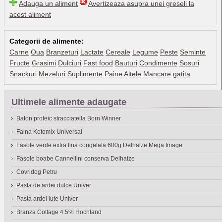
Adauga un aliment
Avertizeaza asupra unei greseli la
acest aliment
Categorii de alimente:
Carne
Oua
Branzeturi
Lactate
Cereale
Legume
Peste
Seminte
Fructe
Grasimi
Dulciuri
Fast food
Bauturi
Condimente
Sosuri
Snackuri
Mezeluri
Suplimente
Paine
Altele
Mancare gatita
Ultimele alimente adaugate
Baton proteic stracciatella Born Winner
Faina Ketomix Universal
Fasole verde extra fina congelata 600g Delhaize Mega Image
Fasole boabe Cannellini conserva Delhaize
Covridog Petru
Pasta de ardei dulce Univer
Pasta ardei iute Univer
Branza Cottage 4.5% Hochland