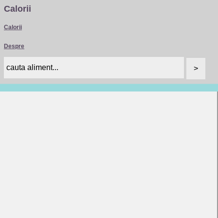
Calorii
Calorii
Despre