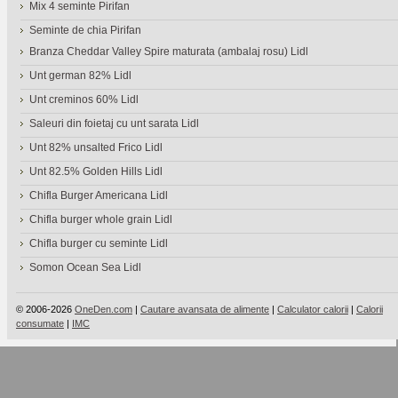
Mix 4 seminte Pirifan
Seminte de chia Pirifan
Branza Cheddar Valley Spire maturata (ambalaj rosu) Lidl
Unt german 82% Lidl
Unt creminos 60% Lidl
Saleuri din foietaj cu unt sarata Lidl
Unt 82% unsalted Frico Lidl
Unt 82.5% Golden Hills Lidl
Chifla Burger Americana Lidl
Chifla burger whole grain Lidl
Chifla burger cu seminte Lidl
Somon Ocean Sea Lidl
© 2006-2026
OneDen.com
|
Cautare avansata de alimente
|
Calculator calorii
|
Calorii
consumate
|
IMC