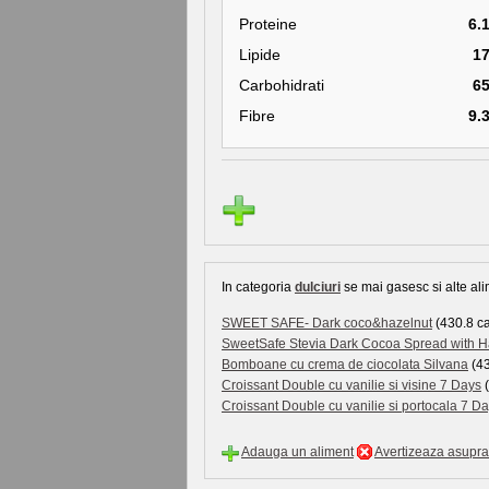
Proteine
6.
Lipide
1
Carbohidrati
6
Fibre
9.
In categoria
dulciuri
se mai gasesc si alte ali
SWEET SAFE- Dark coco&hazelnut
(430.8 cal
SweetSafe Stevia Dark Cocoa Spread with H
Bomboane cu crema de ciocolata Silvana
(43
Croissant Double cu vanilie si visine 7 Days
(
Croissant Double cu vanilie si portocala 7 D
Adauga un aliment
Avertizeaza asupra 