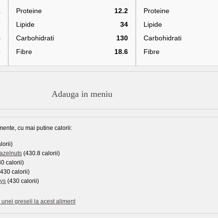
1
Proteine
12.2
Proteine
7
Lipide
34
Lipide
5
Carbohidrati
130
Carbohidrati
3
Fibre
18.6
Fibre
Adauga in meniu
mente, cu mai putine calorii:
orii)
azelnuts
(430.8 calorii)
0 calorii)
430 calorii)
ays
(430 calorii)
unei greseli la acest aliment