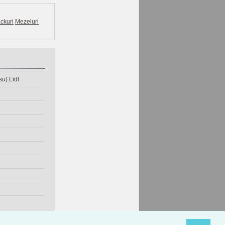
ckuri
Mezeluri
u) Lidl