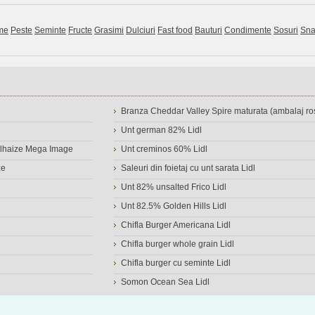
me
Peste
Seminte
Fructe
Grasimi
Dulciuri
Fast food
Bauturi
Condimente
Sosuri
Sna
Branza Cheddar Valley Spire maturata (ambalaj ros
Unt german 82% Lidl
Delhaize Mega Image
Unt creminos 60% Lidl
ze
Saleuri din foietaj cu unt sarata Lidl
Unt 82% unsalted Frico Lidl
Unt 82.5% Golden Hills Lidl
Chifla Burger Americana Lidl
Chifla burger whole grain Lidl
Chifla burger cu seminte Lidl
Somon Ocean Sea Lidl