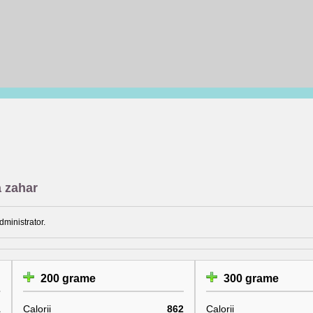
a zahar
dministrator.
200 grame
300 grame
1
Calorii
862
Calorii