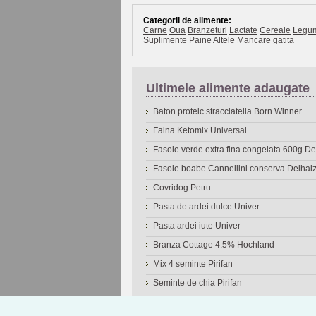
Categorii de alimente:
Carne
Oua
Branzeturi
Lactate
Cereale
Legu
Suplimente
Paine
Altele
Mancare gatita
Ultimele alimente adaugate
Baton proteic stracciatella Born Winner
Faina Ketomix Universal
Fasole verde extra fina congelata 600g 
Fasole boabe Cannellini conserva Delhai
Covridog Petru
Pasta de ardei dulce Univer
Pasta ardei iute Univer
Branza Cottage 4.5% Hochland
Mix 4 seminte Pirifan
Seminte de chia Pirifan