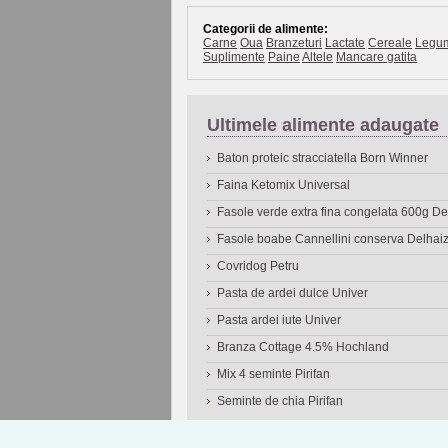
Categorii de alimente:
Carne
Oua
Branzeturi
Lactate
Cereale
Legu
Suplimente
Paine
Altele
Mancare gatita
Ultimele alimente adaugate
Baton proteic stracciatella Born Winner
Faina Ketomix Universal
Fasole verde extra fina congelata 600g 
Fasole boabe Cannellini conserva Delhai
Covridog Petru
Pasta de ardei dulce Univer
Pasta ardei iute Univer
Branza Cottage 4.5% Hochland
Mix 4 seminte Pirifan
Seminte de chia Pirifan