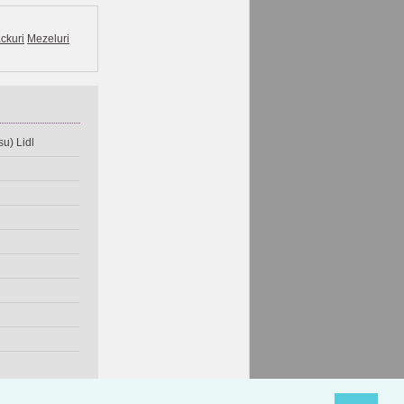
ckuri
Mezeluri
u) Lidl