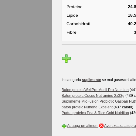
Proteine
24.
Lipide
18.
Carbohidrati
40.
Fibre
In categoria
suplimente
se mai gasesc si alte
Baton proteic WellPro Musli Pro Nutrition
(441
Baton proteic Cocos Nutramino 2x33g
(439 ca
Suplimente MioFusion Probiotic Gaspari Nutr
baton proteic Nutrend Excelent
(437 calorii)
Pudra proteica Pea & Rice Gold Nutrition
(436
Adauga un aliment
Avertizeaza asupra 