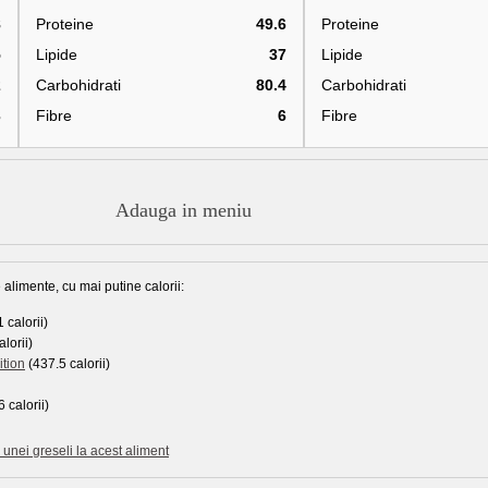
8
Proteine
49.6
Proteine
5
Lipide
37
Lipide
2
Carbohidrati
80.4
Carbohidrati
3
Fibre
6
Fibre
Adauga in meniu
 alimente, cu mai putine calorii:
 calorii)
lorii)
ition
(437.5 calorii)
 calorii)
unei greseli la acest aliment