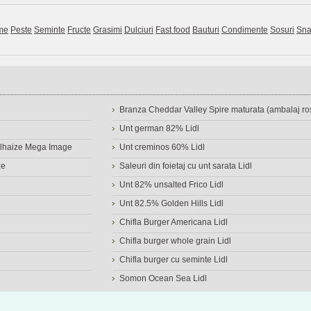
me
Peste
Seminte
Fructe
Grasimi
Dulciuri
Fast food
Bauturi
Condimente
Sosuri
Sna
Branza Cheddar Valley Spire maturata (ambalaj ros
Unt german 82% Lidl
Delhaize Mega Image
Unt creminos 60% Lidl
ze
Saleuri din foietaj cu unt sarata Lidl
Unt 82% unsalted Frico Lidl
Unt 82.5% Golden Hills Lidl
Chifla Burger Americana Lidl
Chifla burger whole grain Lidl
Chifla burger cu seminte Lidl
Somon Ocean Sea Lidl