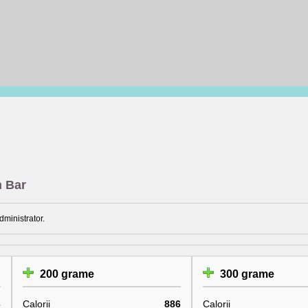
n Bar
dministrator.
200 grame
300 grame
3
Calorii
886
Calorii