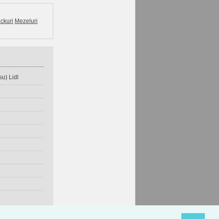
ckuri
Mezeluri
u) Lidl