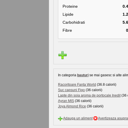
Proteine
0.
Lipide
1.
Carbohidrati
5.
Fibre
In categoria
bauturi
se mai gasesc si alte alim
Racoritoare Fanta World
(36.8 calorii)
Suc capsuni Figo
(36 calorii)
Lapte din soia aroma de portocale Inedit
(36 c
Ayran MIS
(36 calorii)
Joya Almond Rice
(36 calorii)
Adauga un aliment
Avertizeaza asupra 