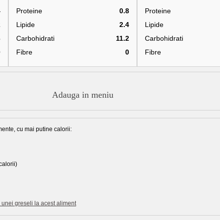
4
Proteine
0.8
Proteine
2
Lipide
2.4
Lipide
6
Carbohidrati
11.2
Carbohidrati
0
Fibre
0
Fibre
Adauga in meniu
ente, cu mai putine calorii:
alorii)
unei greseli la acest aliment