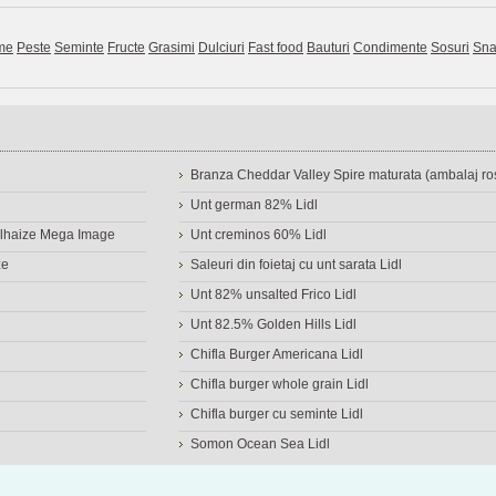
me
Peste
Seminte
Fructe
Grasimi
Dulciuri
Fast food
Bauturi
Condimente
Sosuri
Sna
Branza Cheddar Valley Spire maturata (ambalaj ros
Unt german 82% Lidl
Delhaize Mega Image
Unt creminos 60% Lidl
ze
Saleuri din foietaj cu unt sarata Lidl
Unt 82% unsalted Frico Lidl
Unt 82.5% Golden Hills Lidl
Chifla Burger Americana Lidl
Chifla burger whole grain Lidl
Chifla burger cu seminte Lidl
Somon Ocean Sea Lidl