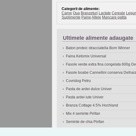
Categorii de alimente:
Carne
Oua
Branzeturi
Lactate
Cereale
Legu
Suplimente
Paine
Altele
Mancare gatita
Ultimele alimente adaugate
Baton proteic stracciatella Born Winner
Faina Ketomix Universal
Fasole verde extra fina congelata 600g 
Fasole boabe Cannellini conserva Delhai
Covridog Petru
Pasta de ardei dulce Univer
Pasta ardei iute Univer
Branza Cottage 4.5% Hochland
Mix 4 seminte Pirifan
Seminte de chia Pirifan