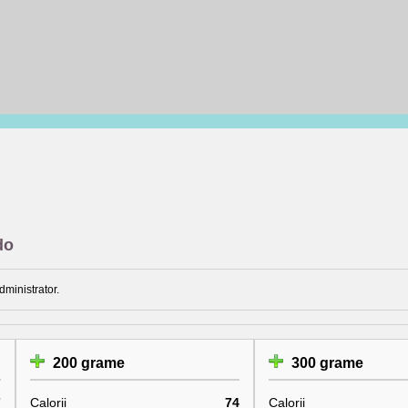
do
dministrator.
200 grame
300 grame
7
Calorii
74
Calorii