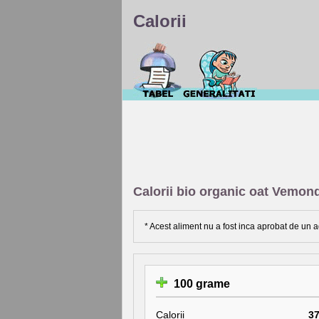
Calorii
Calorii bio organic oat Vemon
* Acest aliment nu a fost inca aprobat de un a
100 grame
Calorii
3