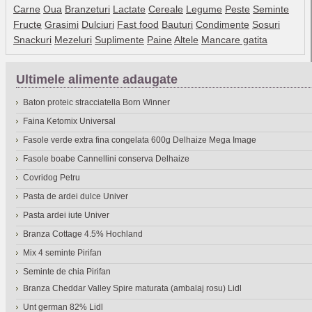
Carne
Oua
Branzeturi
Lactate
Cereale
Legume
Peste
Seminte
Fructe
Grasimi
Dulciuri
Fast food
Bauturi
Condimente
Sosuri
Snackuri
Mezeluri
Suplimente
Paine
Altele
Mancare gatita
Ultimele alimente adaugate
Baton proteic stracciatella Born Winner
Faina Ketomix Universal
Fasole verde extra fina congelata 600g Delhaize Mega Image
Fasole boabe Cannellini conserva Delhaize
Covridog Petru
Pasta de ardei dulce Univer
Pasta ardei iute Univer
Branza Cottage 4.5% Hochland
Mix 4 seminte Pirifan
Seminte de chia Pirifan
Branza Cheddar Valley Spire maturata (ambalaj rosu) Lidl
Unt german 82% Lidl