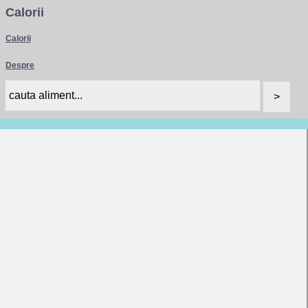
Calorii
Calorii
Despre