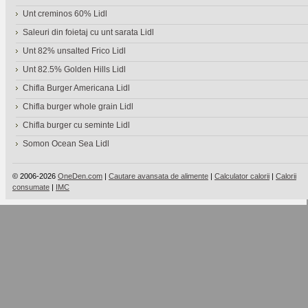
Unt creminos 60% Lidl
Saleuri din foietaj cu unt sarata Lidl
Unt 82% unsalted Frico Lidl
Unt 82.5% Golden Hills Lidl
Chifla Burger Americana Lidl
Chifla burger whole grain Lidl
Chifla burger cu seminte Lidl
Somon Ocean Sea Lidl
© 2006-2026
OneDen.com
|
Cautare avansata de alimente
|
Calculator calorii
|
Calorii
consumate
|
IMC