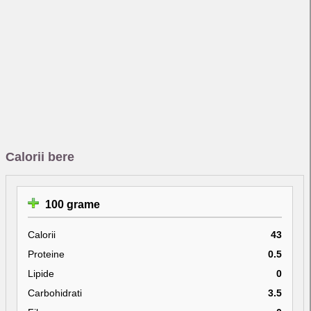
Calorii bere
100 grame
Calorii
43
Proteine
0.5
Lipide
0
Carbohidrati
3.5