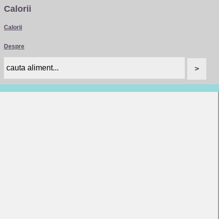
Calorii
Calorii
Despre