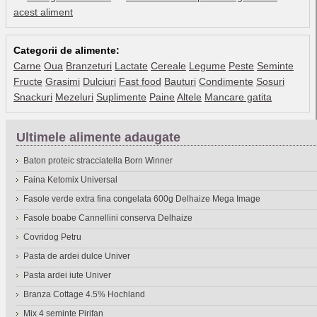
acest aliment
Categorii de alimente:
Carne
Oua
Branzeturi
Lactate
Cereale
Legume
Peste
Seminte
Fructe
Grasimi
Dulciuri
Fast food
Bauturi
Condimente
Sosuri
Snackuri
Mezeluri
Suplimente
Paine
Altele
Mancare gatita
Ultimele alimente adaugate
Baton proteic stracciatella Born Winner
Faina Ketomix Universal
Fasole verde extra fina congelata 600g Delhaize Mega Image
Fasole boabe Cannellini conserva Delhaize
Covridog Petru
Pasta de ardei dulce Univer
Pasta ardei iute Univer
Branza Cottage 4.5% Hochland
Mix 4 seminte Pirifan