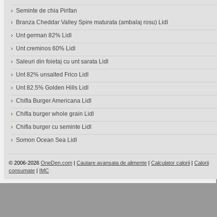
Seminte de chia Pirifan
Branza Cheddar Valley Spire maturata (ambalaj rosu) Lidl
Unt german 82% Lidl
Unt creminos 60% Lidl
Saleuri din foietaj cu unt sarata Lidl
Unt 82% unsalted Frico Lidl
Unt 82.5% Golden Hills Lidl
Chifla Burger Americana Lidl
Chifla burger whole grain Lidl
Chifla burger cu seminte Lidl
Somon Ocean Sea Lidl
© 2006-2026
OneDen.com
|
Cautare avansata de alimente
|
Calculator calorii
|
Calorii
consumate
|
IMC