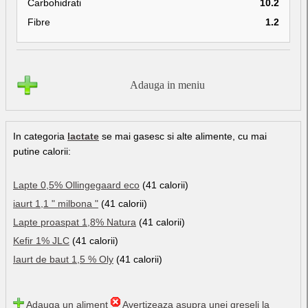
Carbohidrati
10.2
Fibre
1.2
Adauga in meniu
In categoria
lactate
se mai gasesc si alte alimente, cu mai
putine calorii:
Lapte 0,5% Ollingegaard eco
(41 calorii)
iaurt 1,1 " milbona "
(41 calorii)
Lapte proaspat 1,8% Natura
(41 calorii)
Kefir 1% JLC
(41 calorii)
Iaurt de baut 1,5 % Oly
(41 calorii)
Adauga un aliment
Avertizeaza asupra unei greseli la