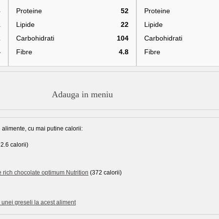
6
Proteine
52
Proteine
1
Lipide
22
Lipide
2
Carbohidrati
104
Carbohidrati
4
Fibre
4.8
Fibre
Adauga in meniu
 alimente, cu mai putine calorii:
2.6 calorii)
rich chocolate optimum Nutrition
(372 calorii)
unei greseli la acest aliment