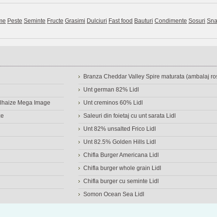
me
Peste
Seminte
Fructe
Grasimi
Dulciuri
Fast food
Bauturi
Condimente
Sosuri
Sna
Branza Cheddar Valley Spire maturata (ambalaj ros
Unt german 82% Lidl
Delhaize Mega Image
Unt creminos 60% Lidl
ze
Saleuri din foietaj cu unt sarata Lidl
Unt 82% unsalted Frico Lidl
Unt 82.5% Golden Hills Lidl
Chifla Burger Americana Lidl
Chifla burger whole grain Lidl
Chifla burger cu seminte Lidl
Somon Ocean Sea Lidl