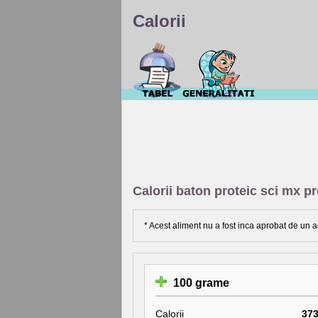
Calorii
Calorii baton proteic sci mx p
* Acest aliment nu a fost inca aprobat de un a
100 grame
Calorii
37