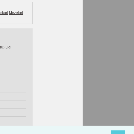
ckuri
Mezeluri
u) Lidl