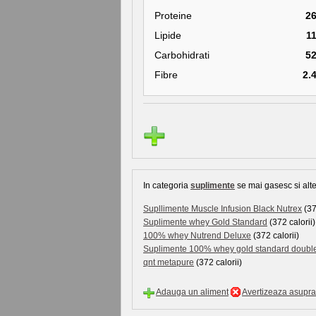
Proteine
2
Lipide
1
Carbohidrati
5
Fibre
2.
In categoria
suplimente
se mai gasesc si alte
Supllimente Muscle Infusion Black Nutrex
(37
Suplimente whey Gold Standard
(372 calorii)
100% whey Nutrend Deluxe
(372 calorii)
Suplimente 100% whey gold standard double 
qnt metapure
(372 calorii)
Adauga un aliment
Avertizeaza asupra 