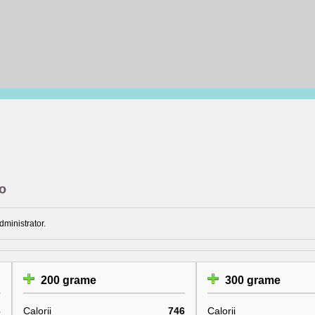
ro
dministrator.
200 grame
300 grame
3
Calorii
746
Calorii