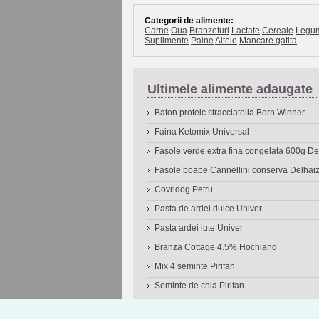
Categorii de alimente:
Carne
Oua
Branzeturi
Lactate
Cereale
Legu
Suplimente
Paine
Altele
Mancare gatita
Ultimele alimente adaugate
Baton proteic stracciatella Born Winner
Faina Ketomix Universal
Fasole verde extra fina congelata 600g 
Fasole boabe Cannellini conserva Delhai
Covridog Petru
Pasta de ardei dulce Univer
Pasta ardei iute Univer
Branza Cottage 4.5% Hochland
Mix 4 seminte Pirifan
Seminte de chia Pirifan