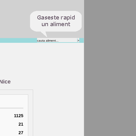
 Nice
1125
21
27