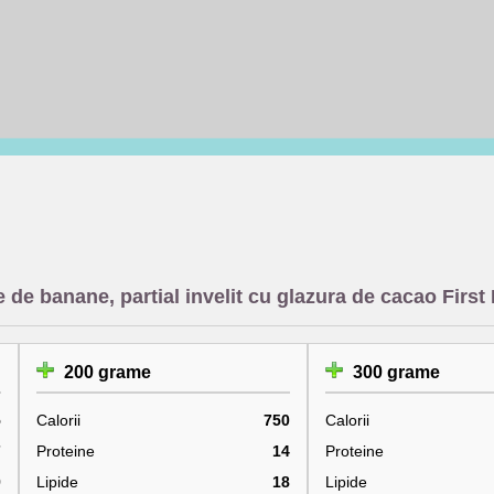
 de banane, partial invelit cu glazura de cacao First
200 grame
300 grame
5
Calorii
750
Calorii
7
Proteine
14
Proteine
9
Lipide
18
Lipide