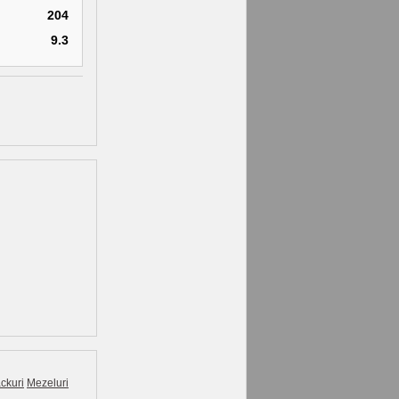
204
9.3
ckuri
Mezeluri