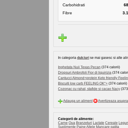
Carbohidrati
6
Fibre
3.
In categoria
dulciuri
se mai gasesc si alte ali
Inghetata Nuii Texas Pecan
(374 calorii)
Dropsuri Ambrofoli Fior di liquirizia
(374 calori
Cantucci Almond+protein Keto friendly Feeli
Biscuiti low carb FEELING OK*+
(374 calorii)
Cozonac cu rahat, stafide si cacao Nacy
(373.
Adauga un aliment
Avertizeaza asupra 
Categorii de alimente:
Carne
Oua
Branzeturi
Lactate
Cereale
Legu
Suplimente
Paine
Altele
Mancare gatita