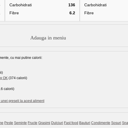
8
Carbohidrati
136
Carbohidrati
1
Fibre
6.2
Fibre
Adauga in meniu
mente, cu mai putine calorii:
i)
ng OK
(374 calorii)
6 calorii)
unei greseli la acest aliment
me
Peste
Seminte
Fructe
Grasimi
Dulciuri
Fast food
Bauturi
Condimente
Sosuri
Sna