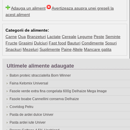
Adauga un aliment
Avertizeaza asupra unei greseli la
acest aliment
Categorii de alimente:
Carne
Oua
Branzeturi
Lactate
Cereale
Legume
Peste
Seminte
Fructe
Grasimi
Dulciuri
Fast food
Bauturi
Condimente
Sosuri
Snackuri
Mezeluri
Suplimente
Paine
Altele
Mancare gatita
Ultimele alimente adaugate
Baton proteic stracciatella Born Winner
Faina Ketomix Universal
Fasole verde extra fina congelata 600g Delhaize Mega Image
Fasole boabe Cannellini conserva Delhaize
Covridog Petru
Pasta de ardei dulce Univer
Pasta ardei iute Univer