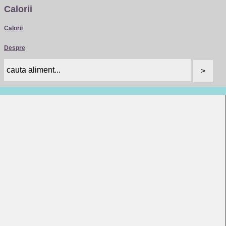
Calorii
Calorii
Despre