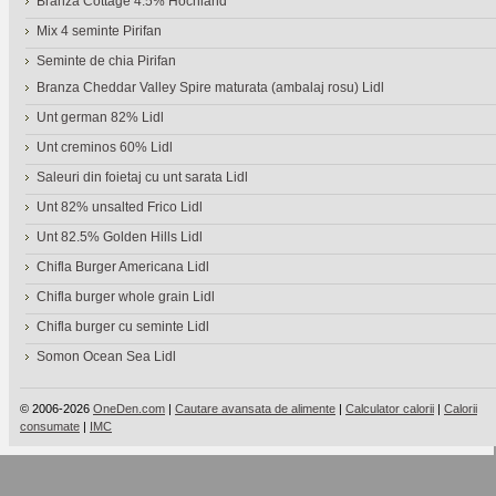
Branza Cottage 4.5% Hochland
Mix 4 seminte Pirifan
Seminte de chia Pirifan
Branza Cheddar Valley Spire maturata (ambalaj rosu) Lidl
Unt german 82% Lidl
Unt creminos 60% Lidl
Saleuri din foietaj cu unt sarata Lidl
Unt 82% unsalted Frico Lidl
Unt 82.5% Golden Hills Lidl
Chifla Burger Americana Lidl
Chifla burger whole grain Lidl
Chifla burger cu seminte Lidl
Somon Ocean Sea Lidl
© 2006-2026
OneDen.com
|
Cautare avansata de alimente
|
Calculator calorii
|
Calorii
consumate
|
IMC