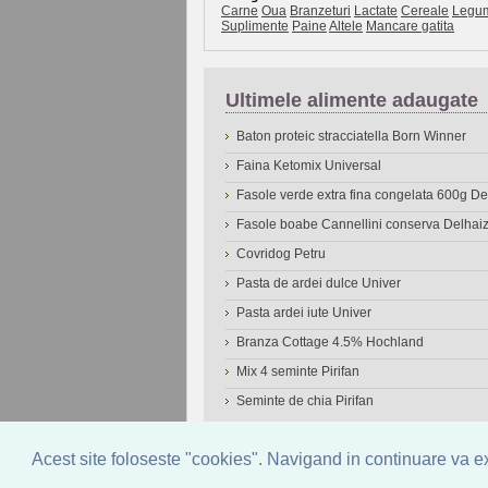
Carne
Oua
Branzeturi
Lactate
Cereale
Legu
Suplimente
Paine
Altele
Mancare gatita
Ultimele alimente adaugate
Baton proteic stracciatella Born Winner
Faina Ketomix Universal
Fasole verde extra fina congelata 600g 
Fasole boabe Cannellini conserva Delhai
Covridog Petru
Pasta de ardei dulce Univer
Pasta ardei iute Univer
Branza Cottage 4.5% Hochland
Mix 4 seminte Pirifan
Seminte de chia Pirifan
© 2006-2026
OneDen.com
|
Cautare avansat
Acest site foloseste "cookies". Navigand in continuare va exp