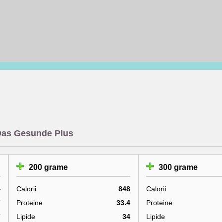
e Das Gesunde Plus
200 grame
300 grame
4
Calorii
848
Calorii
7
Proteine
33.4
Proteine
7
Lipide
34
Lipide