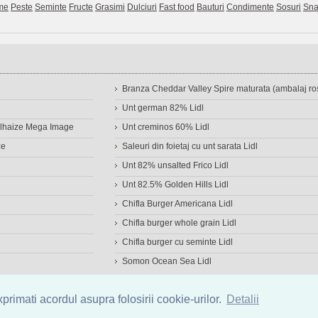
me
Peste
Seminte
Fructe
Grasimi
Dulciuri
Fast food
Bauturi
Condimente
Sosuri
Sna
Branza Cheddar Valley Spire maturata (ambalaj ros
Unt german 82% Lidl
Delhaize Mega Image
Unt creminos 60% Lidl
ze
Saleuri din foietaj cu unt sarata Lidl
Unt 82% unsalted Frico Lidl
Unt 82.5% Golden Hills Lidl
Chifla Burger Americana Lidl
Chifla burger whole grain Lidl
Chifla burger cu seminte Lidl
Somon Ocean Sea Lidl
a de alimente
|
Calculator calorii
|
Calorii consumate
|
IMC
rimati acordul asupra folosirii cookie-urilor.
Detalii