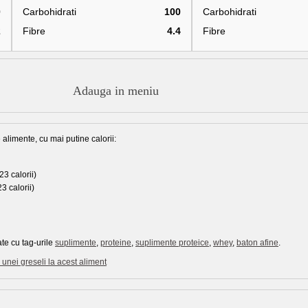
0
Carbohidrati
100
Carbohidrati
2
Fibre
4.4
Fibre
Adauga in meniu
 alimente, cu mai putine calorii:
23 calorii)
3 calorii)
te cu tag-urile
suplimente
,
proteine
,
suplimente proteice
,
whey
,
baton afine
.
unei greseli la acest aliment