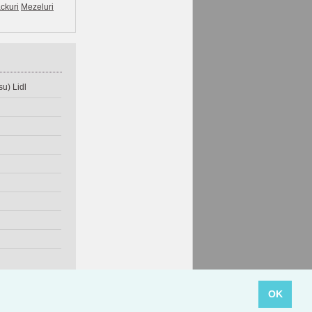
ckuri
Mezeluri
u) Lidl
OK