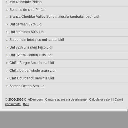
Mix 4 seminte Pirifan
Seminte de chia Pirifan
Branza Cheddar Valley Spire maturata (ambalaj rosu) Lidl
Unt german 82% Lidl
Unt creminos 60% Lidl
Saleuri din foietaj cu unt sarata Lidl
Unt 82% unsalted Frico Lidl
Unt 82.5% Golden Hills Lidl
Chifla Burger Americana Lidl
Chifla burger whole grain Lidl
Chifla burger cu seminte Lidl
Somon Ocean Sea Lidl
© 2006-2026
OneDen.com
|
Cautare avansata de alimente
|
Calculator calorii
|
Calorii
consumate
|
IMC