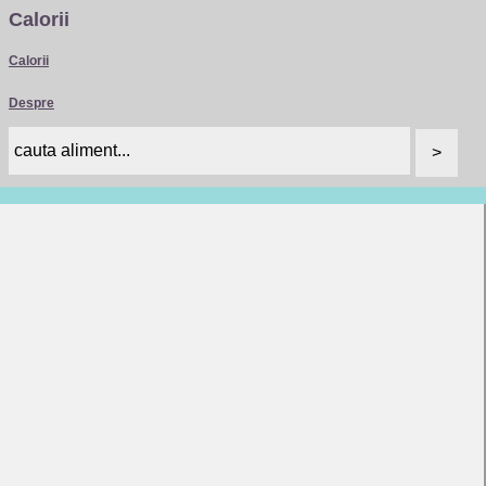
Calorii
Calorii
Despre