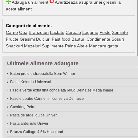
Adauga un aliment
Avertizeaza asupra unei greseli la
acest aliment
Categorii de alimente:
Carne
Oua
Branzeturi
Lactate
Cereale
Legume
Peste
Seminte
Fructe
Grasimi
Dulciuri
Fast food
Bauturi
Condimente
Sosuri
Snackuri
Mezeluri
Suplimente
Paine
Altele
Mancare gatita
Ultimele alimente adaugate
Baton proteic stracciatella Born Winner
Faina Ketomix Universal
Fasole verde extra fina congelata 600g Delhaize Mega Image
Fasole boabe Cannellini conserva Delhaize
Covridog Petru
Pasta de ardei dulce Univer
Pasta ardei iute Univer
Branza Cottage 4.5% Hochland