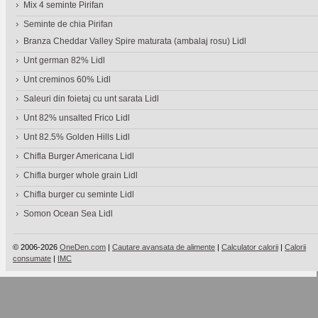
Mix 4 seminte Pirifan
Seminte de chia Pirifan
Branza Cheddar Valley Spire maturata (ambalaj rosu) Lidl
Unt german 82% Lidl
Unt creminos 60% Lidl
Saleuri din foietaj cu unt sarata Lidl
Unt 82% unsalted Frico Lidl
Unt 82.5% Golden Hills Lidl
Chifla Burger Americana Lidl
Chifla burger whole grain Lidl
Chifla burger cu seminte Lidl
Somon Ocean Sea Lidl
© 2006-2026
OneDen.com
|
Cautare avansata de alimente
|
Calculator calorii
|
Calorii
consumate
|
IMC