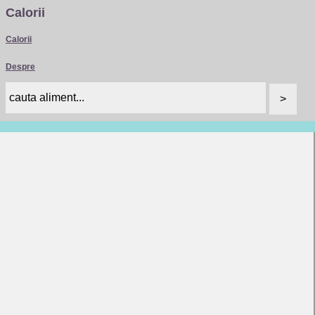
Calorii
Calorii
Despre