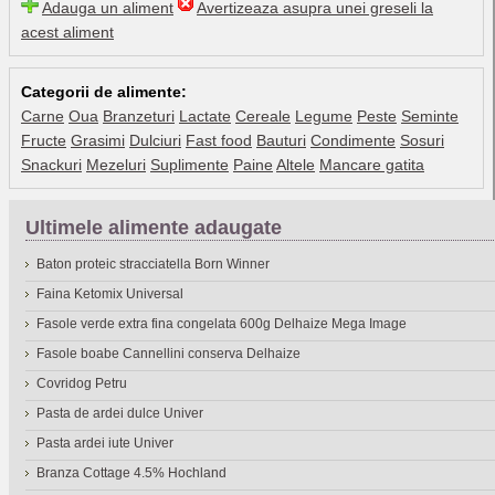
Adauga un aliment
Avertizeaza asupra unei greseli la
acest aliment
Categorii de alimente:
Carne
Oua
Branzeturi
Lactate
Cereale
Legume
Peste
Seminte
Fructe
Grasimi
Dulciuri
Fast food
Bauturi
Condimente
Sosuri
Snackuri
Mezeluri
Suplimente
Paine
Altele
Mancare gatita
Ultimele alimente adaugate
Baton proteic stracciatella Born Winner
Faina Ketomix Universal
Fasole verde extra fina congelata 600g Delhaize Mega Image
Fasole boabe Cannellini conserva Delhaize
Covridog Petru
Pasta de ardei dulce Univer
Pasta ardei iute Univer
Branza Cottage 4.5% Hochland