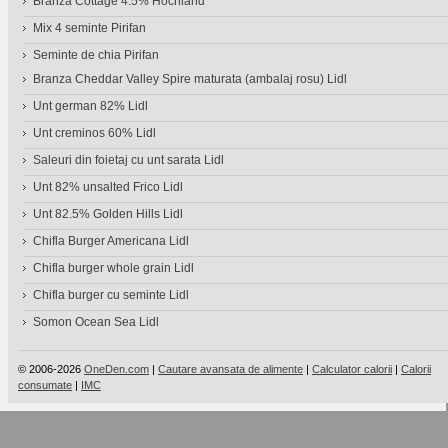
Branza Cottage 4.5% Hochland
Mix 4 seminte Pirifan
Seminte de chia Pirifan
Branza Cheddar Valley Spire maturata (ambalaj rosu) Lidl
Unt german 82% Lidl
Unt creminos 60% Lidl
Saleuri din foietaj cu unt sarata Lidl
Unt 82% unsalted Frico Lidl
Unt 82.5% Golden Hills Lidl
Chifla Burger Americana Lidl
Chifla burger whole grain Lidl
Chifla burger cu seminte Lidl
Somon Ocean Sea Lidl
© 2006-2026
OneDen.com
|
Cautare avansata de alimente
|
Calculator calorii
|
Calorii
consumate
|
IMC