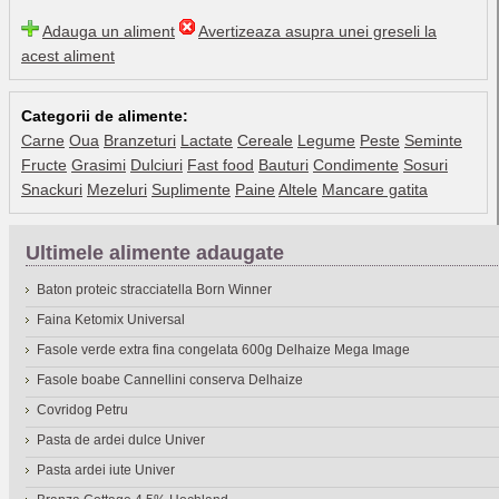
Adauga un aliment
Avertizeaza asupra unei greseli la
acest aliment
Categorii de alimente:
Carne
Oua
Branzeturi
Lactate
Cereale
Legume
Peste
Seminte
Fructe
Grasimi
Dulciuri
Fast food
Bauturi
Condimente
Sosuri
Snackuri
Mezeluri
Suplimente
Paine
Altele
Mancare gatita
Ultimele alimente adaugate
Baton proteic stracciatella Born Winner
Faina Ketomix Universal
Fasole verde extra fina congelata 600g Delhaize Mega Image
Fasole boabe Cannellini conserva Delhaize
Covridog Petru
Pasta de ardei dulce Univer
Pasta ardei iute Univer