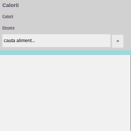
Calorii
Calorii
Despre