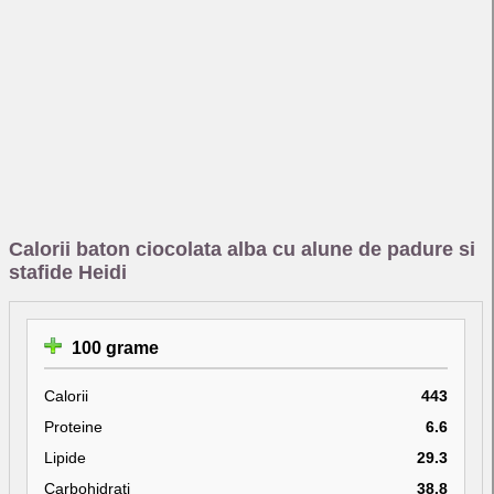
Calorii baton ciocolata alba cu alune de padure si
stafide Heidi
100 grame
Calorii
443
Proteine
6.6
Lipide
29.3
Carbohidrati
38.8