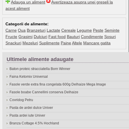
Adauga un aliment
Avertizeaza asupra unei greseli la
acest aliment
Categorii de alimente:
Carne
Oua
Branzeturi
Lactate
Cereale
Legume
Peste
Seminte
Fructe
Grasimi
Dulciuri
Fast food
Bauturi
Condimente
Sosuri
Snackuri
Mezeluri
Suplimente
Paine
Altele
Mancare gatita
Ultimele alimente adaugate
Baton proteic stracciatella Born Winner
Faina Ketomix Universal
Fasole verde extra fina congelata 600g Delhaize Mega Image
Fasole boabe Cannellini conserva Delhaize
Covridog Petru
Pasta de ardei dulce Univer
Pasta ardei iute Univer
Branza Cottage 4.5% Hochland