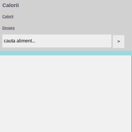
Calorii
Calorii
Despre