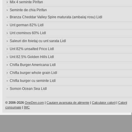
Mix 4 seminte Pirifan
Seminte de chia Pirifan
Branza Cheddar Valley Spire maturata (ambalaj rosu) Lidl
Unt german 82% Lidl
Unt creminos 60% Lidl
Saleuri din foietaj cu unt sarata Lidl
Unt 82% unsalted Frico Lidl
Unt 82.5% Golden Hills Lidl
Chifla Burger Americana Lidl
Chifla burger whole grain Lidl
Chifla burger cu seminte Lidl
Somon Ocean Sea Lidl
© 2006-2026
OneDen.com
|
Cautare avansata de alimente
|
Calculator calorii
|
Calorii
consumate
|
IMC