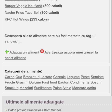
Burger Veggie Kaufland
(300 calorii)
Nacho Fries Taco Bell
(300 calorii)
KFC Hot Wings
(299 calorii)
Descopera si alte alimente care au fost marcate cu tag-ul
sandwich
.
Adauga un aliment
Avertizeaza asupra unei greseli la
acest aliment
Categorii de alimente:
Carne
Oua
Branzeturi
Lactate
Cereale
Legume
Peste
Seminte
Fructe
Grasimi
Dulciuri
Fast food
Bauturi
Condimente
Sosuri
Snackuri
Mezeluri
Suplimente
Paine
Altele
Mancare gatita
Ultimele alimente adaugate
Baton proteic stracciatella Born Winner