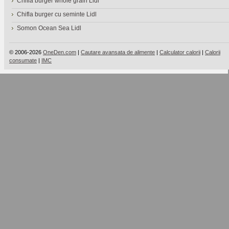
Chifla burger whole grain Lidl
Chifla burger cu seminte Lidl
Somon Ocean Sea Lidl
© 2006-2026
OneDen.com
|
Cautare avansata de alimente
|
Calculator calorii
|
Calorii
consumate
|
IMC