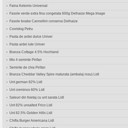
Faina Ketomix Universal
Fasole verde extra fina congelata 600g Delhaize Mega Image
Fasole boabe Cannellini conserva Delhaize
Covridog Petru
Pasta de ardei dulce Univer
Pasta ardei iute Univer
Branza Cottage 4.5% Hochland
Mix 4 seminte Pirifan
Seminte de chia Pirifan
Branza Cheddar Valley Spire maturata (ambalaj rosu) Lidl
Unt german 82% Lidl
Unt creminos 60% Lidl
Saleuri din foietaj cu unt sarata Lidl
Unt 82% unsalted Frico Lidl
Unt 82.5% Golden Hills Lidl
Chifla Burger Americana Lidl