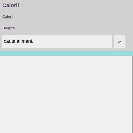
Calorii
Calorii
Despre