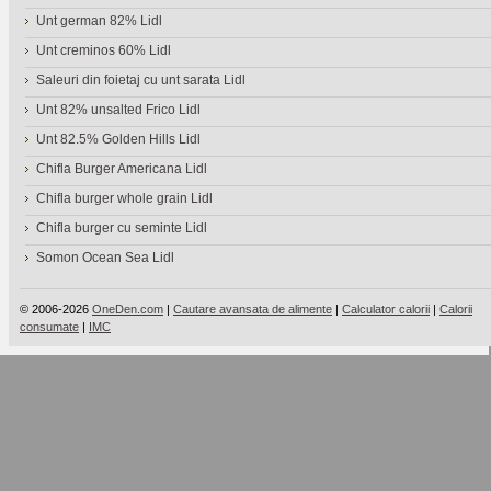
Unt german 82% Lidl
Unt creminos 60% Lidl
Saleuri din foietaj cu unt sarata Lidl
Unt 82% unsalted Frico Lidl
Unt 82.5% Golden Hills Lidl
Chifla Burger Americana Lidl
Chifla burger whole grain Lidl
Chifla burger cu seminte Lidl
Somon Ocean Sea Lidl
© 2006-2026
OneDen.com
|
Cautare avansata de alimente
|
Calculator calorii
|
Calorii
consumate
|
IMC