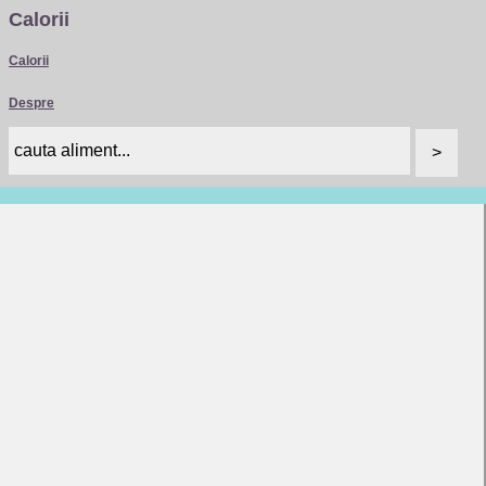
Calorii
Calorii
Despre