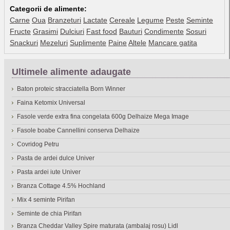
Categorii de alimente:
Carne
Oua
Branzeturi
Lactate
Cereale
Legume
Peste
Seminte
Fructe
Grasimi
Dulciuri
Fast food
Bauturi
Condimente
Sosuri
Snackuri
Mezeluri
Suplimente
Paine
Altele
Mancare gatita
Ultimele alimente adaugate
Baton proteic stracciatella Born Winner
Faina Ketomix Universal
Fasole verde extra fina congelata 600g Delhaize Mega Image
Fasole boabe Cannellini conserva Delhaize
Covridog Petru
Pasta de ardei dulce Univer
Pasta ardei iute Univer
Branza Cottage 4.5% Hochland
Mix 4 seminte Pirifan
Seminte de chia Pirifan
Branza Cheddar Valley Spire maturata (ambalaj rosu) Lidl