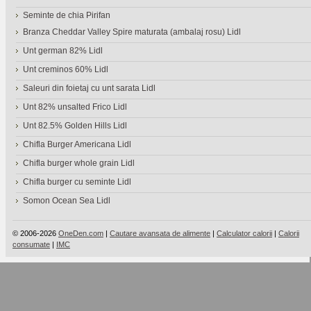
Seminte de chia Pirifan
Branza Cheddar Valley Spire maturata (ambalaj rosu) Lidl
Unt german 82% Lidl
Unt creminos 60% Lidl
Saleuri din foietaj cu unt sarata Lidl
Unt 82% unsalted Frico Lidl
Unt 82.5% Golden Hills Lidl
Chifla Burger Americana Lidl
Chifla burger whole grain Lidl
Chifla burger cu seminte Lidl
Somon Ocean Sea Lidl
© 2006-2026
OneDen.com
|
Cautare avansata de alimente
|
Calculator calorii
|
Calorii
consumate
|
IMC