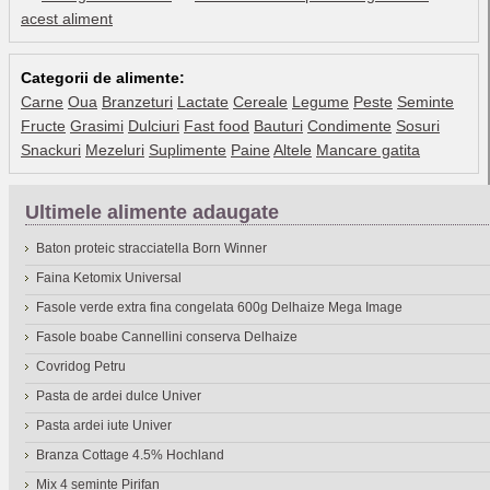
acest aliment
Categorii de alimente:
Carne
Oua
Branzeturi
Lactate
Cereale
Legume
Peste
Seminte
Fructe
Grasimi
Dulciuri
Fast food
Bauturi
Condimente
Sosuri
Snackuri
Mezeluri
Suplimente
Paine
Altele
Mancare gatita
Ultimele alimente adaugate
Baton proteic stracciatella Born Winner
Faina Ketomix Universal
Fasole verde extra fina congelata 600g Delhaize Mega Image
Fasole boabe Cannellini conserva Delhaize
Covridog Petru
Pasta de ardei dulce Univer
Pasta ardei iute Univer
Branza Cottage 4.5% Hochland
Mix 4 seminte Pirifan