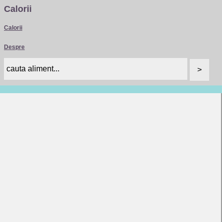
Calorii
Calorii
Despre