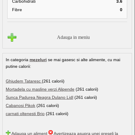
Carbohidrati
3.6
Fibre
0
Adauga in meniu
In categoria
mezeluri
se mai gasesc si alte alimente, cu mai
putine calorii:
Ghiudem Tataresc
(261 calorii)
Mortadela cu masline verzi Alipende
(261 calorii)
Sunca Padurea Neagra Dulano Lidl
(261 calorii)
Cabanosi Pikok
(261 calorii)
carnati oltenesti Brio
(261 calorii)
Adauga un aliment
Avertizeaza asupra unei greseli la