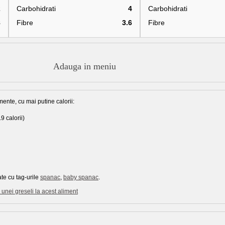
2
Carbohidrati
4
Carbohidrati
8
Fibre
3.6
Fibre
Adauga in meniu
mente, cu mai putine calorii:
9 calorii)
te cu tag-urile
spanac
,
baby spanac
.
unei greseli la acest aliment