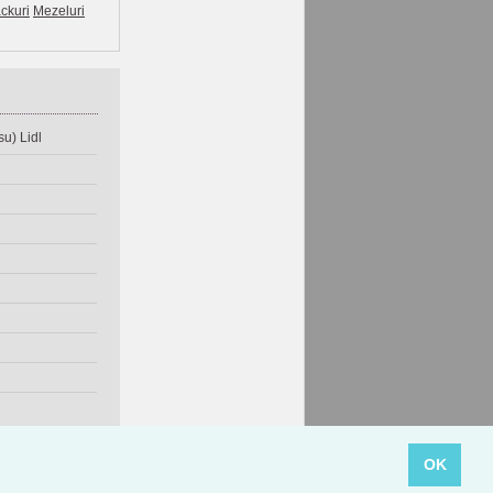
ckuri
Mezeluri
u) Lidl
OK