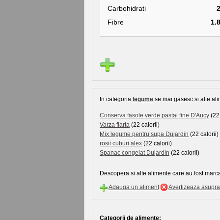
Carbohidrati
Fibre
1.
In categoria
legume
se mai gasesc si alte ali
Conserva fasole verde pastai fine D'Aucy
(22.
Varza fiarta
(22 calorii)
Mix legume pentru supa Dujardin
(22 calorii)
rosii cuburi alex
(22 calorii)
Spanac congelat Dujardin
(22 calorii)
Descopera si alte alimente care au fost marca
Adauga un aliment
Avertizeaza asupra 
Categorii de alimente: