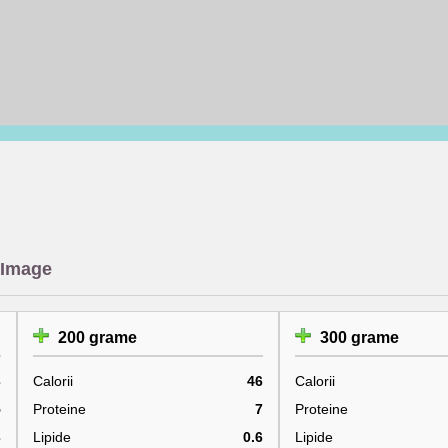
 Image
200 grame
300 grame
3
Calorii
46
Calorii
5
Proteine
7
Proteine
3
Lipide
0.6
Lipide