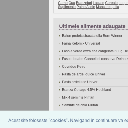
Carne
Oua
Branzeturi
Lactate
Cereale
Legu
Suplimente
Paine
Altele
Mancare gatita
Ultimele alimente adaugate
Baton proteic stracciatella Born Winner
Faina Ketomix Universal
Fasole verde extra fina congelata 600g 
Fasole boabe Cannellini conserva Delhai
Covridog Petru
Pasta de ardei dulce Univer
Pasta ardei iute Univer
Branza Cottage 4.5% Hochland
Mix 4 seminte Pirifan
Seminte de chia Pirifan
© 2006-2026
OneDen.com
|
Cautare avansat
Acest site foloseste "cookies". Navigand in continuare va exp