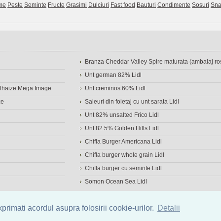
me
Peste
Seminte
Fructe
Grasimi
Dulciuri
Fast food
Bauturi
Condimente
Sosuri
Sna
Branza Cheddar Valley Spire maturata (ambalaj ros
Unt german 82% Lidl
Delhaize Mega Image
Unt creminos 60% Lidl
ze
Saleuri din foietaj cu unt sarata Lidl
Unt 82% unsalted Frico Lidl
Unt 82.5% Golden Hills Lidl
Chifla Burger Americana Lidl
Chifla burger whole grain Lidl
Chifla burger cu seminte Lidl
Somon Ocean Sea Lidl
a de alimente
|
Calculator calorii
|
Calorii consumate
|
IMC
rimati acordul asupra folosirii cookie-urilor.
Detalii