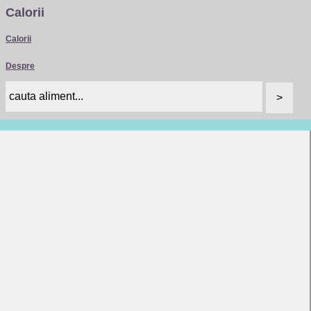
Calorii
Calorii
Despre