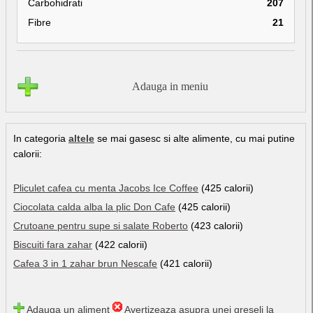
Carbohidrati
207
Fibre
21
Adauga in meniu
In categoria
altele
se mai gasesc si alte alimente, cu mai putine
calorii:
Pliculet cafea cu menta Jacobs Ice Coffee
(425 calorii)
Ciocolata calda alba la plic Don Cafe
(425 calorii)
Crutoane pentru supe si salate Roberto
(423 calorii)
Biscuiti fara zahar
(422 calorii)
Cafea 3 in 1 zahar brun Nescafe
(421 calorii)
Adauga un aliment
Avertizeaza asupra unei greseli la