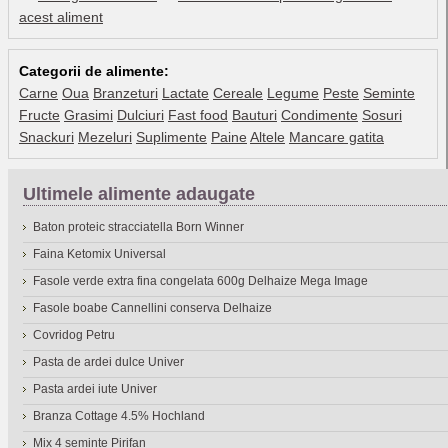
acest aliment
Categorii de alimente:
Carne
Oua
Branzeturi
Lactate
Cereale
Legume
Peste
Seminte
Fructe
Grasimi
Dulciuri
Fast food
Bauturi
Condimente
Sosuri
Snackuri
Mezeluri
Suplimente
Paine
Altele
Mancare gatita
Ultimele alimente adaugate
Baton proteic stracciatella Born Winner
Faina Ketomix Universal
Fasole verde extra fina congelata 600g Delhaize Mega Image
Fasole boabe Cannellini conserva Delhaize
Covridog Petru
Pasta de ardei dulce Univer
Pasta ardei iute Univer
Branza Cottage 4.5% Hochland
Mix 4 seminte Pirifan