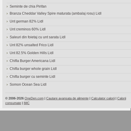
Seminte de chia Pirifan
Branza Cheddar Valley Spire maturata (ambalaj rosu) Lidl
Unt german 82% Lidl
Unt creminos 60% Lidl
Saleuri din foietaj cu unt sarata Lidl
Unt 82% unsalted Frico Lidl
Unt 82.5% Golden Hills Lidl
Chifla Burger Americana Lidl
Chifla burger whole grain Lidl
Chifla burger cu seminte Lidl
Somon Ocean Sea Lidl
© 2006-2026
OneDen.com
|
Cautare avansata de alimente
|
Calculator calorii
|
Calorii
consumate
|
IMC