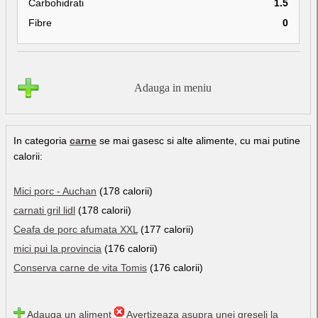
Carbohidrati
1.5
Fibre
0
Adauga in meniu
In categoria
carne
se mai gasesc si alte alimente, cu mai putine
calorii:
Mici porc - Auchan
(178 calorii)
carnati gril lidl
(178 calorii)
Ceafa de porc afumata XXL
(177 calorii)
mici pui la provincia
(176 calorii)
Conserva carne de vita Tomis
(176 calorii)
Adauga un aliment
Avertizeaza asupra unei greseli la