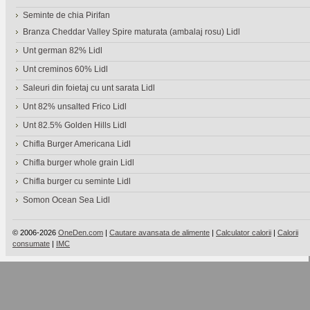
Seminte de chia Pirifan
Branza Cheddar Valley Spire maturata (ambalaj rosu) Lidl
Unt german 82% Lidl
Unt creminos 60% Lidl
Saleuri din foietaj cu unt sarata Lidl
Unt 82% unsalted Frico Lidl
Unt 82.5% Golden Hills Lidl
Chifla Burger Americana Lidl
Chifla burger whole grain Lidl
Chifla burger cu seminte Lidl
Somon Ocean Sea Lidl
© 2006-2026
OneDen.com
|
Cautare avansata de alimente
|
Calculator calorii
|
Calorii
consumate
|
IMC