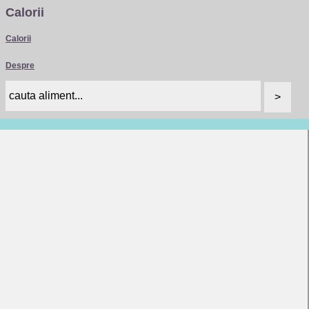
Calorii
Calorii
Despre