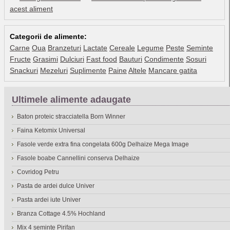
acest aliment
Categorii de alimente:
Carne
Oua
Branzeturi
Lactate
Cereale
Legume
Peste
Seminte
Fructe
Grasimi
Dulciuri
Fast food
Bauturi
Condimente
Sosuri
Snackuri
Mezeluri
Suplimente
Paine
Altele
Mancare gatita
Ultimele alimente adaugate
Baton proteic stracciatella Born Winner
Faina Ketomix Universal
Fasole verde extra fina congelata 600g Delhaize Mega Image
Fasole boabe Cannellini conserva Delhaize
Covridog Petru
Pasta de ardei dulce Univer
Pasta ardei iute Univer
Branza Cottage 4.5% Hochland
Mix 4 seminte Pirifan