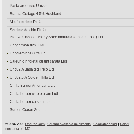
Pasta ardei iute Univer
Branza Cottage 4.5% Hochland
Mix 4 seminte Pirifan
Seminte de chia Pirifan
Branza Cheddar Valley Spire maturata (ambalaj rosu) Lidl
Unt german 82% Lidl
Unt creminos 60% Lidl
Saleuri din foietaj cu unt sarata Lidl
Unt 82% unsalted Frico Lidl
Unt 82.5% Golden Hills Lidl
Chifla Burger Americana Lidl
Chifla burger whole grain Lidl
Chifla burger cu seminte Lidl
Somon Ocean Sea Lidl
© 2006-2026
OneDen.com
|
Cautare avansata de alimente
|
Calculator calorii
|
Calorii
consumate
|
IMC