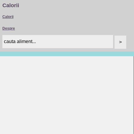
Calorii
Calorii
Despre