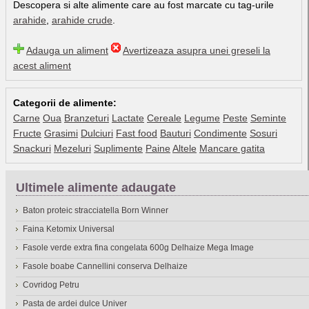
Descopera si alte alimente care au fost marcate cu tag-urile
arahide
,
arahide crude
.
Adauga un aliment
Avertizeaza asupra unei greseli la
acest aliment
Categorii de alimente:
Carne
Oua
Branzeturi
Lactate
Cereale
Legume
Peste
Seminte
Fructe
Grasimi
Dulciuri
Fast food
Bauturi
Condimente
Sosuri
Snackuri
Mezeluri
Suplimente
Paine
Altele
Mancare gatita
Ultimele alimente adaugate
Baton proteic stracciatella Born Winner
Faina Ketomix Universal
Fasole verde extra fina congelata 600g Delhaize Mega Image
Fasole boabe Cannellini conserva Delhaize
Covridog Petru
Pasta de ardei dulce Univer