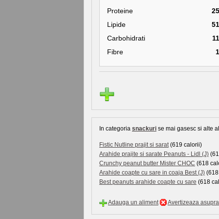
Proteine
2
Lipide
5
Carbohidrati
1
Fibre
In categoria
snackuri
se mai gasesc si alte al
Fistic Nutline prajit si sarat
(619 calorii)
Arahide prajite si sarate Peanuts - Lidl (J)
(619
Crunchy peanut butter Mister CHOC
(618 calo
Arahide coapte cu sare in coaja Best (J)
(618 
Best peanuts arahide coapte cu sare
(618 cal
Adauga un aliment
Avertizeaza asupra 