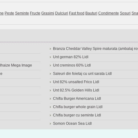
me
Peste
Seminte
Fructe
Grasimi
Dulciuri
Fast food
Bauturi
Condimente
Sosuri
Sna
Branza Cheddar Valley Spire maturata (ambalaj ros
Unt german 82% Lidl
Delhaize Mega Image
Unt creminos 60% Lidl
ze
Saleuri din foietaj cu unt sarata Lidl
Unt 82% unsalted Frico Lidl
Unt 82.5% Golden Hills Lidl
Chifla Burger Americana Lidl
Chifla burger whole grain Lidl
Chifla burger cu seminte Lidl
Somon Ocean Sea Lidl