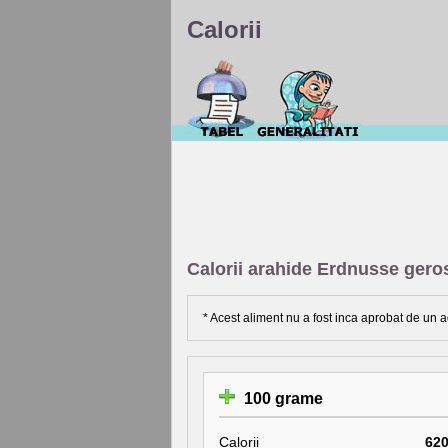
Calorii
Calorii arahide Erdnusse gero
* Acest aliment nu a fost inca aprobat de un a
100 grame
Calorii
62