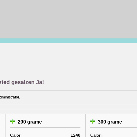
sted gesalzen Ja!
dministrator.
200 grame
300 grame
0
Calorii
1240
Calorii