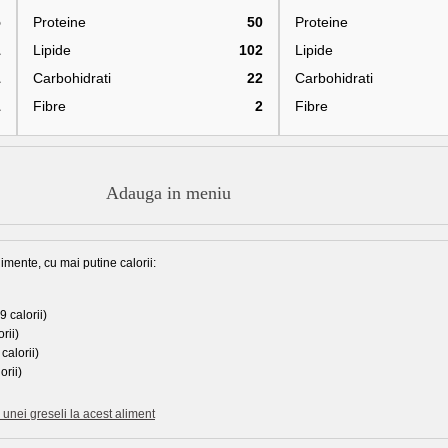
5
Proteine
50
Proteine
1
Lipide
102
Lipide
1
Carbohidrati
22
Carbohidrati
1
Fibre
2
Fibre
Adauga in meniu
imente, cu mai putine calorii:
 calorii)
rii)
calorii)
orii)
unei greseli la acest aliment