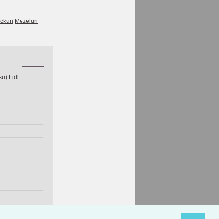
ckuri
Mezeluri
u) Lidl