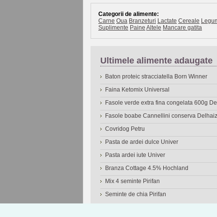
Categorii de alimente:
Carne
Oua
Branzeturi
Lactate
Cereale
Legu
Suplimente
Paine
Altele
Mancare gatita
Ultimele alimente adaugate
Baton proteic stracciatella Born Winner
Faina Ketomix Universal
Fasole verde extra fina congelata 600g 
Fasole boabe Cannellini conserva Delhai
Covridog Petru
Pasta de ardei dulce Univer
Pasta ardei iute Univer
Branza Cottage 4.5% Hochland
Mix 4 seminte Pirifan
Seminte de chia Pirifan