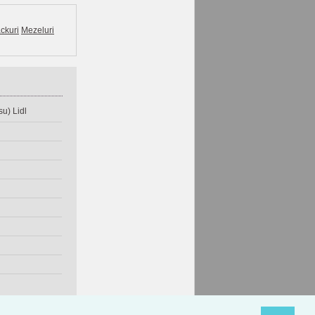
ckuri
Mezeluri
u) Lidl