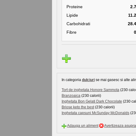
Proteine
2.
Lipide
11.
Carbohidrati
28.
Fibre
In categoria
dulciuri
se mai gasesc si alte ali
Tort de inghetata Honore Sammota
(230 calor
Branzoaica
(230 calorii)
Inghetata Bon Gelati Dark Chocolate
(230 cal
Briose keto the best
(230 calorii)
Inghetata capsuni McSunday McDonalds
(230
Adauga un aliment
Avertizeaza asupra 