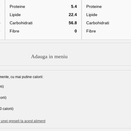
7
Proteine
5.4
Proteine
2
Lipide
22.4
Lipide
4
Carbohidrati
56.8
Carbohidrati
0
Fibre
0
Fibre
Adauga in meniu
mente, cu mai putine calorii:
ii)
orii)
 calorii)
unei greseli la acest aliment