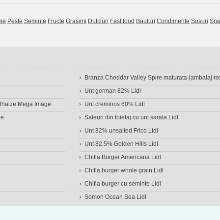
me
Peste
Seminte
Fructe
Grasimi
Dulciuri
Fast food
Bauturi
Condimente
Sosuri
Sna
Branza Cheddar Valley Spire maturata (ambalaj ros
Unt german 82% Lidl
Delhaize Mega Image
Unt creminos 60% Lidl
ze
Saleuri din foietaj cu unt sarata Lidl
Unt 82% unsalted Frico Lidl
Unt 82.5% Golden Hills Lidl
Chifla Burger Americana Lidl
Chifla burger whole grain Lidl
Chifla burger cu seminte Lidl
Somon Ocean Sea Lidl