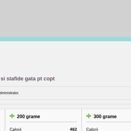
si stafide gata pt copt
dministrator.
200 grame
300 grame
1
Calorii
462
Calorii