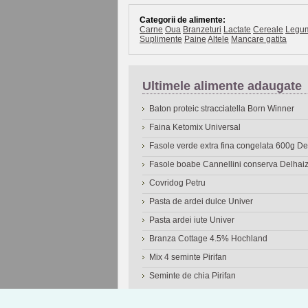
Categorii de alimente:
Carne
Oua
Branzeturi
Lactate
Cereale
Legu
Suplimente
Paine
Altele
Mancare gatita
Ultimele alimente adaugate
Baton proteic stracciatella Born Winner
Faina Ketomix Universal
Fasole verde extra fina congelata 600g 
Fasole boabe Cannellini conserva Delhai
Covridog Petru
Pasta de ardei dulce Univer
Pasta ardei iute Univer
Branza Cottage 4.5% Hochland
Mix 4 seminte Pirifan
Seminte de chia Pirifan