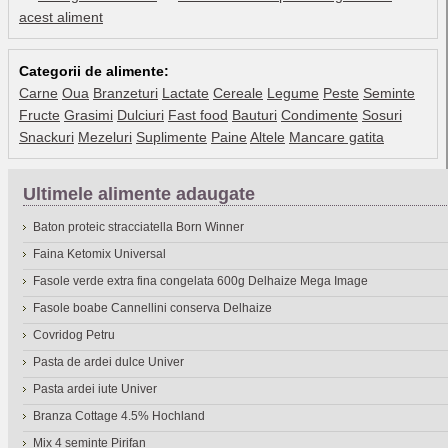
acest aliment
Categorii de alimente:
Carne
Oua
Branzeturi
Lactate
Cereale
Legume
Peste
Seminte
Fructe
Grasimi
Dulciuri
Fast food
Bauturi
Condimente
Sosuri
Snackuri
Mezeluri
Suplimente
Paine
Altele
Mancare gatita
Ultimele alimente adaugate
Baton proteic stracciatella Born Winner
Faina Ketomix Universal
Fasole verde extra fina congelata 600g Delhaize Mega Image
Fasole boabe Cannellini conserva Delhaize
Covridog Petru
Pasta de ardei dulce Univer
Pasta ardei iute Univer
Branza Cottage 4.5% Hochland
Mix 4 seminte Pirifan