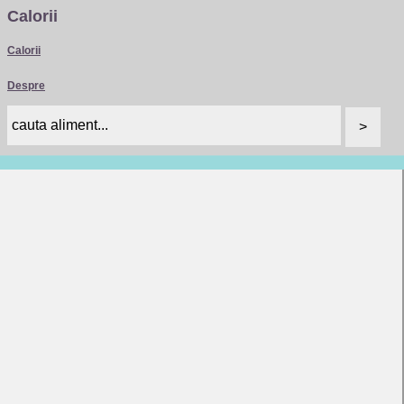
Calorii
Calorii
Despre