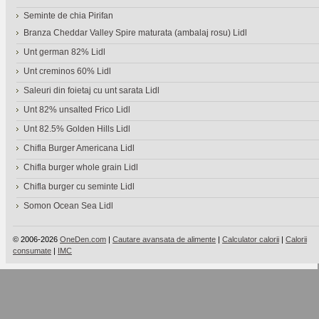
Seminte de chia Pirifan
Branza Cheddar Valley Spire maturata (ambalaj rosu) Lidl
Unt german 82% Lidl
Unt creminos 60% Lidl
Saleuri din foietaj cu unt sarata Lidl
Unt 82% unsalted Frico Lidl
Unt 82.5% Golden Hills Lidl
Chifla Burger Americana Lidl
Chifla burger whole grain Lidl
Chifla burger cu seminte Lidl
Somon Ocean Sea Lidl
© 2006-2026
OneDen.com
|
Cautare avansata de alimente
|
Calculator calorii
|
Calorii
consumate
|
IMC