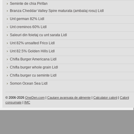
Seminte de chia Pirifan
Branza Cheddar Valley Spire maturata (ambalaj rosu) Lidl
Unt german 82% Lidl
Unt creminos 60% Lidl
Saleuri din foietaj cu unt sarata Lidl
Unt 82% unsalted Frico Lidl
Unt 82.5% Golden Hills Lidl
Chifla Burger Americana Lidl
Chifla burger whole grain Lidl
Chifla burger cu seminte Lidl
Somon Ocean Sea Lidl
© 2006-2026
OneDen.com
|
Cautare avansata de alimente
|
Calculator calorii
|
Calorii
consumate
|
IMC