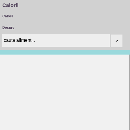
Calorii
Calorii
Despre