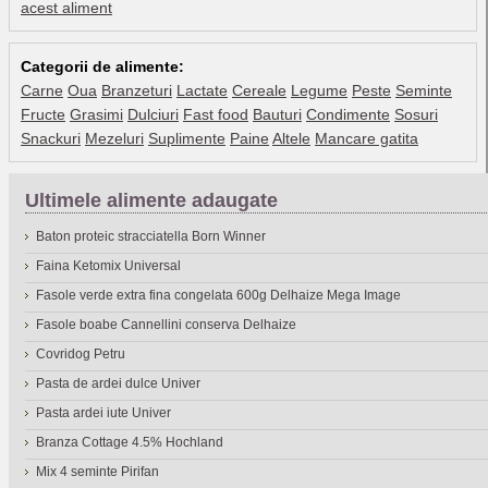
acest aliment
Categorii de alimente:
Carne
Oua
Branzeturi
Lactate
Cereale
Legume
Peste
Seminte
Fructe
Grasimi
Dulciuri
Fast food
Bauturi
Condimente
Sosuri
Snackuri
Mezeluri
Suplimente
Paine
Altele
Mancare gatita
Ultimele alimente adaugate
Baton proteic stracciatella Born Winner
Faina Ketomix Universal
Fasole verde extra fina congelata 600g Delhaize Mega Image
Fasole boabe Cannellini conserva Delhaize
Covridog Petru
Pasta de ardei dulce Univer
Pasta ardei iute Univer
Branza Cottage 4.5% Hochland
Mix 4 seminte Pirifan