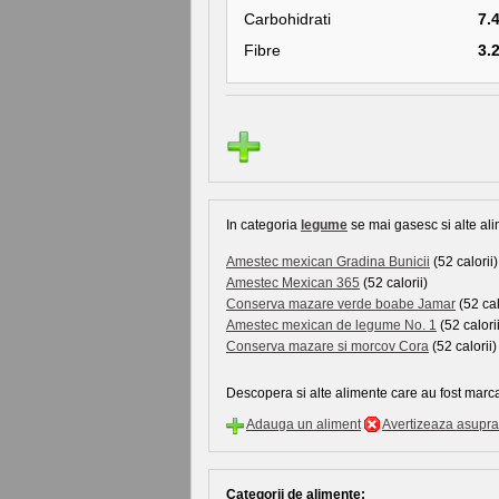
Carbohidrati
7.
Fibre
3.
In categoria
legume
se mai gasesc si alte ali
Amestec mexican Gradina Bunicii
(52 calorii)
Amestec Mexican 365
(52 calorii)
Conserva mazare verde boabe Jamar
(52 cal
Amestec mexican de legume No. 1
(52 calorii
Conserva mazare si morcov Cora
(52 calorii)
Descopera si alte alimente care au fost marca
Adauga un aliment
Avertizeaza asupra 
Categorii de alimente: