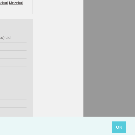
ckuri
Mezeluri
u) Lidl
OK