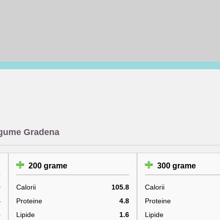
egume Gradena
200 grame
300 grame
9
Calorii
105.8
Calorii
4
Proteine
4.8
Proteine
8
Lipide
1.6
Lipide