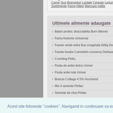
Carne
Oua
Branzeturi
Lactate
Cereale
Legu
Suplimente
Paine
Altele
Mancare gatita
Ultimele alimente adaugate
Baton proteic stracciatella Born Winner
Faina Ketomix Universal
Fasole verde extra fina congelata 600g 
Fasole boabe Cannellini conserva Delhai
Covridog Petru
Pasta de ardei dulce Univer
Pasta ardei iute Univer
Branza Cottage 4.5% Hochland
Mix 4 seminte Pirifan
Seminte de chia Pirifan
© 2006-2026
OneDen.com
|
Cautare avansat
Acest site foloseste "cookies". Navigand in continuare va exp