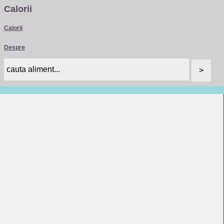
Calorii
Calorii
Despre