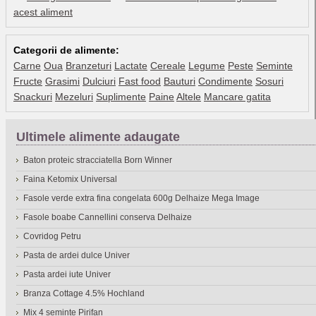
acest aliment
Categorii de alimente:
Carne
Oua
Branzeturi
Lactate
Cereale
Legume
Peste
Seminte
Fructe
Grasimi
Dulciuri
Fast food
Bauturi
Condimente
Sosuri
Snackuri
Mezeluri
Suplimente
Paine
Altele
Mancare gatita
Ultimele alimente adaugate
Baton proteic stracciatella Born Winner
Faina Ketomix Universal
Fasole verde extra fina congelata 600g Delhaize Mega Image
Fasole boabe Cannellini conserva Delhaize
Covridog Petru
Pasta de ardei dulce Univer
Pasta ardei iute Univer
Branza Cottage 4.5% Hochland
Mix 4 seminte Pirifan