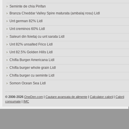
Seminte de chia Pirifan
Branza Cheddar Valley Spire maturata (ambalaj rosu) Lidl
Unt german 82% Lidl
Unt creminos 60% Lidl
Saleuri din foietaj cu unt sarata Lidl
Unt 82% unsalted Frico Lidl
Unt 82.5% Golden Hills Lidl
Chifla Burger Americana Lidl
Chifla burger whole grain Lidl
Chifla burger cu seminte Lidl
Somon Ocean Sea Lidl
© 2006-2026
OneDen.com
|
Cautare avansata de alimente
|
Calculator calorii
|
Calorii
consumate
|
IMC