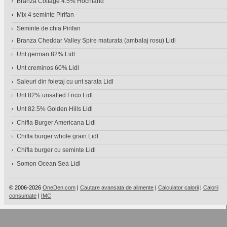
Branza Cottage 4.5% Hochland
Mix 4 seminte Pirifan
Seminte de chia Pirifan
Branza Cheddar Valley Spire maturata (ambalaj rosu) Lidl
Unt german 82% Lidl
Unt creminos 60% Lidl
Saleuri din foietaj cu unt sarata Lidl
Unt 82% unsalted Frico Lidl
Unt 82.5% Golden Hills Lidl
Chifla Burger Americana Lidl
Chifla burger whole grain Lidl
Chifla burger cu seminte Lidl
Somon Ocean Sea Lidl
© 2006-2026
OneDen.com
|
Cautare avansata de alimente
|
Calculator calorii
|
Calorii
consumate
|
IMC