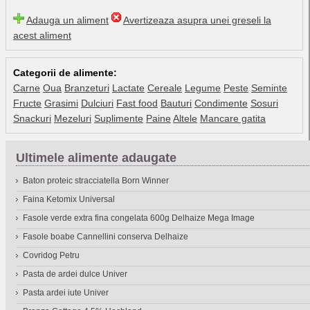
Adauga un aliment
Avertizeaza asupra unei greseli la
acest aliment
Categorii de alimente:
Carne
Oua
Branzeturi
Lactate
Cereale
Legume
Peste
Seminte
Fructe
Grasimi
Dulciuri
Fast food
Bauturi
Condimente
Sosuri
Snackuri
Mezeluri
Suplimente
Paine
Altele
Mancare gatita
Ultimele alimente adaugate
Baton proteic stracciatella Born Winner
Faina Ketomix Universal
Fasole verde extra fina congelata 600g Delhaize Mega Image
Fasole boabe Cannellini conserva Delhaize
Covridog Petru
Pasta de ardei dulce Univer
Pasta ardei iute Univer