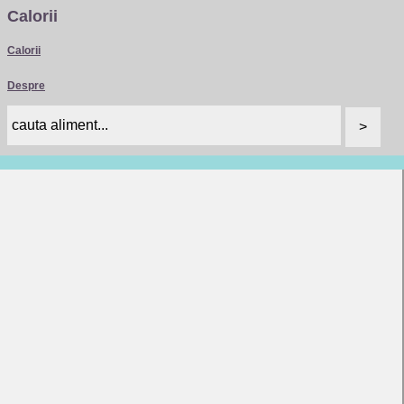
Calorii
Calorii
Despre