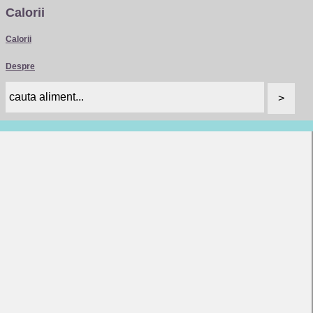
Calorii
Calorii
Despre