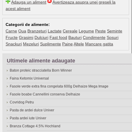
Adauga un aliment
Avertizeaza asupra unei greseli la
acest aliment
Categorii de alimente:
Carne
Oua
Branzeturi
Lactate
Cereale
Legume
Peste
Seminte
Fructe
Grasimi
Dulciuri
Fast food
Bauturi
Condimente
Sosuri
Snackuri
Mezeluri
Suplimente
Paine
Altele
Mancare gatita
Ultimele alimente adaugate
Baton proteic stracciatella Born Winner
Faina Ketomix Universal
Fasole verde extra fina congelata 600g Delhaize Mega Image
Fasole boabe Cannellini conserva Delhaize
Covridog Petru
Pasta de ardei dulce Univer
Pasta ardei iute Univer
Branza Cottage 4.5% Hochland