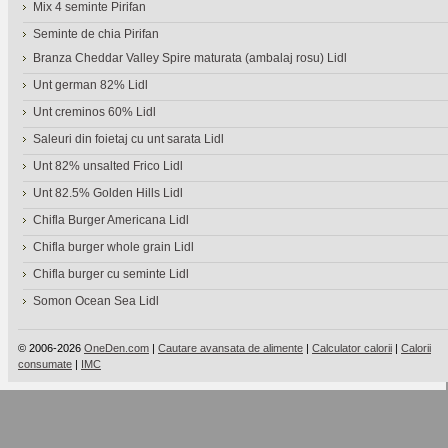
Mix 4 seminte Pirifan
Seminte de chia Pirifan
Branza Cheddar Valley Spire maturata (ambalaj rosu) Lidl
Unt german 82% Lidl
Unt creminos 60% Lidl
Saleuri din foietaj cu unt sarata Lidl
Unt 82% unsalted Frico Lidl
Unt 82.5% Golden Hills Lidl
Chifla Burger Americana Lidl
Chifla burger whole grain Lidl
Chifla burger cu seminte Lidl
Somon Ocean Sea Lidl
© 2006-2026
OneDen.com
|
Cautare avansata de alimente
|
Calculator calorii
|
Calorii
consumate
|
IMC