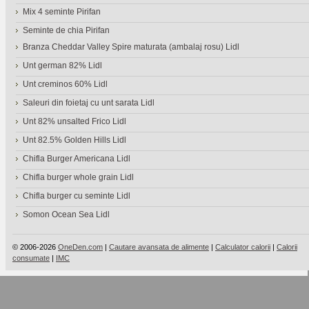
Mix 4 seminte Pirifan
Seminte de chia Pirifan
Branza Cheddar Valley Spire maturata (ambalaj rosu) Lidl
Unt german 82% Lidl
Unt creminos 60% Lidl
Saleuri din foietaj cu unt sarata Lidl
Unt 82% unsalted Frico Lidl
Unt 82.5% Golden Hills Lidl
Chifla Burger Americana Lidl
Chifla burger whole grain Lidl
Chifla burger cu seminte Lidl
Somon Ocean Sea Lidl
© 2006-2026
OneDen.com
|
Cautare avansata de alimente
|
Calculator calorii
|
Calorii
consumate
|
IMC