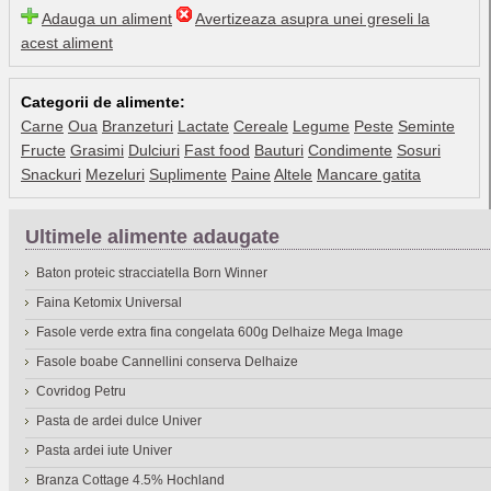
Adauga un aliment
Avertizeaza asupra unei greseli la
acest aliment
Categorii de alimente:
Carne
Oua
Branzeturi
Lactate
Cereale
Legume
Peste
Seminte
Fructe
Grasimi
Dulciuri
Fast food
Bauturi
Condimente
Sosuri
Snackuri
Mezeluri
Suplimente
Paine
Altele
Mancare gatita
Ultimele alimente adaugate
Baton proteic stracciatella Born Winner
Faina Ketomix Universal
Fasole verde extra fina congelata 600g Delhaize Mega Image
Fasole boabe Cannellini conserva Delhaize
Covridog Petru
Pasta de ardei dulce Univer
Pasta ardei iute Univer
Branza Cottage 4.5% Hochland