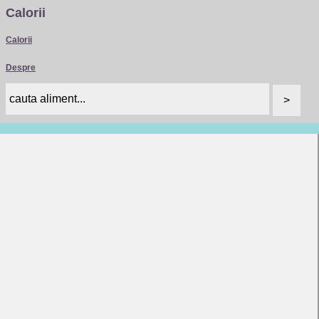
Calorii
Calorii
Despre