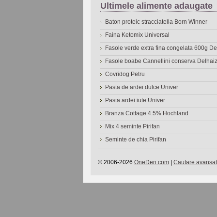
Ultimele alimente adaugate
Baton proteic stracciatella Born Winner
Faina Ketomix Universal
Fasole verde extra fina congelata 600g 
Fasole boabe Cannellini conserva Delhai
Covridog Petru
Pasta de ardei dulce Univer
Pasta ardei iute Univer
Branza Cottage 4.5% Hochland
Mix 4 seminte Pirifan
Seminte de chia Pirifan
© 2006-2026
OneDen.com
|
Cautare avansat