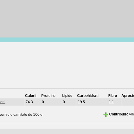
Calorii
Proteine
Lipide
Carbohidrati
Fibre
Aproxi
reni
74.3
0
0
19.5
1.1
Contribuie:
Ad
 pentru o cantitate de 100 g.