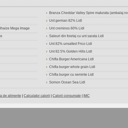
Branza Cheddar Valley Spire maturata (ambalaj ros
Unt german 82% Lidl
Delhaize Mega Image
Unt creminos 60% Lidl
ze
Saleuri din foietaj cu unt sarata Lidl
Unt 82% unsalted Frico Lidl
Unt 82.5% Golden Hills Lidl
Chifla Burger Americana Lidl
Chifla burger whole grain Lidl
Chifla burger cu seminte Lidl
Somon Ocean Sea Lidl
a de alimente
|
Calculator calorii
|
Calorii consumate
|
IMC