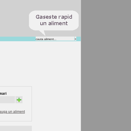
mari
+
auga un aliment