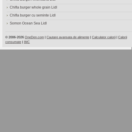
Chifla burger whole grain Lidl
Chifla burger cu seminte Lidl
Somon Ocean Sea Lidl
© 2006-2026
OneDen.com
|
Cautare avansata de alimente
|
Calculator calorii
|
Calorii
consumate
|
IMC