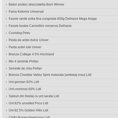
Baton proteic stracciatella Born Winner
Faina Ketomix Universal
Fasole verde extra fina congelata 600g Delhaize Mega Image
Fasole boabe Cannellini conserva Delhaize
Covridog Petru
Pasta de ardei dulce Univer
Pasta ardei iute Univer
Branza Cottage 4.5% Hochland
Mix 4 seminte Pirifan
Seminte de chia Pirifan
Branza Cheddar Valley Spire maturata (ambalaj rosu) Lidl
Unt german 82% Lidl
Unt creminos 60% Lidl
Saleuri din foietaj cu unt sarata Lidl
Unt 82% unsalted Frico Lidl
Unt 82.5% Golden Hills Lidl
Chifla Burger Americana Lidl