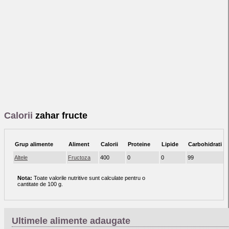
Calorii
zahar fructe
Grup alimente
Aliment
Calorii
Proteine
Lipide
Carbohidrati
Altele
Fructoza
400
0
0
99
Nota:
Toate valorile nutritive sunt calculate pentru o
cantitate de 100 g.
Ultimele alimente adaugate