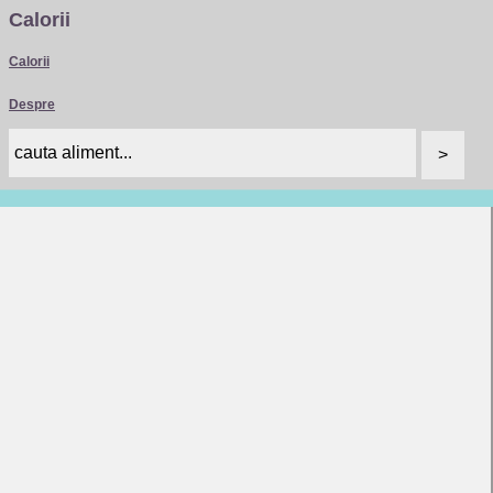
Calorii
Calorii
Despre