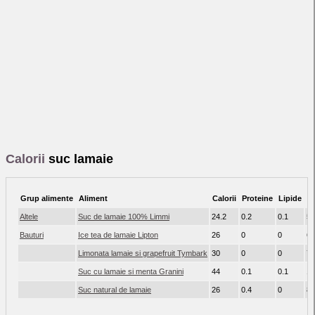
Calorii
suc lamaie
Grup alimente
Aliment
Calorii
Proteine
Lipide
Ca
Altele
Suc de lamaie 100% Limmi
24.2
0.2
0.1
5.
Bauturi
Ice tea de lamaie Lipton
26
0
0
6.
Limonata lamaie si grapefruit Tymbark
30
0
0
7.
Suc cu lamaie si menta Granini
44
0.1
0.1
11
Suc natural de lamaie
26
0.4
0
8.