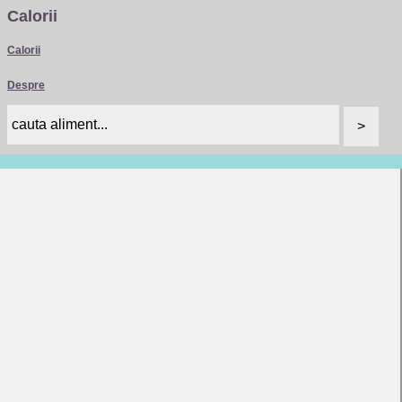
Calorii
Calorii
Despre