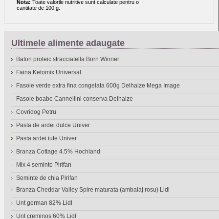
Nota:
Toate valorile nutritive sunt calculate pentru o
cantitate de 100 g.
Ultimele alimente adaugate
Baton proteic stracciatella Born Winner
Faina Ketomix Universal
Fasole verde extra fina congelata 600g Delhaize Mega Image
Fasole boabe Cannellini conserva Delhaize
Covridog Petru
Pasta de ardei dulce Univer
Pasta ardei iute Univer
Branza Cottage 4.5% Hochland
Mix 4 seminte Pirifan
Seminte de chia Pirifan
Branza Cheddar Valley Spire maturata (ambalaj rosu) Lidl
Unt german 82% Lidl
Unt creminos 60% Lidl