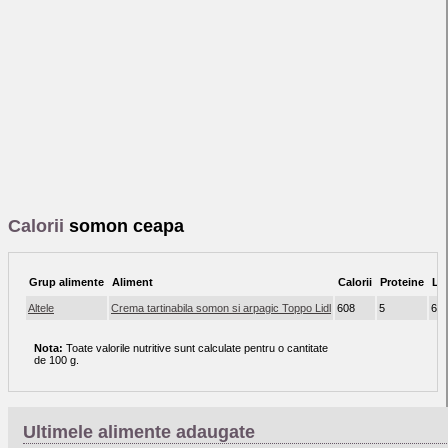
Calorii
somon ceapa
Grup alimente
Aliment
Calorii
Proteine
Li
Altele
Crema tartinabila somon si arpagic Toppo Lidl
608
5
64
Nota:
Toate valorile nutritive sunt calculate pentru o cantitate
de 100 g.
Ultimele alimente adaugate