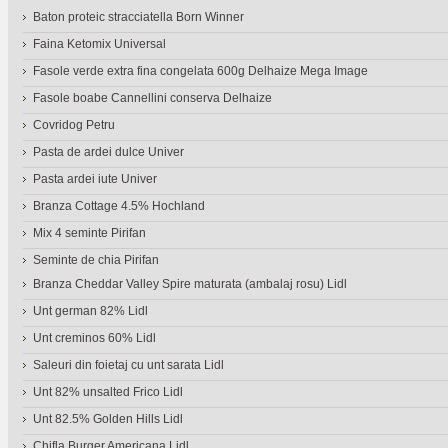
Baton proteic stracciatella Born Winner
Faina Ketomix Universal
Fasole verde extra fina congelata 600g Delhaize Mega Image
Fasole boabe Cannellini conserva Delhaize
Covridog Petru
Pasta de ardei dulce Univer
Pasta ardei iute Univer
Branza Cottage 4.5% Hochland
Mix 4 seminte Pirifan
Seminte de chia Pirifan
Branza Cheddar Valley Spire maturata (ambalaj rosu) Lidl
Unt german 82% Lidl
Unt creminos 60% Lidl
Saleuri din foietaj cu unt sarata Lidl
Unt 82% unsalted Frico Lidl
Unt 82.5% Golden Hills Lidl
Chifla Burger Americana Lidl