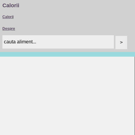
Calorii
Calorii
Despre