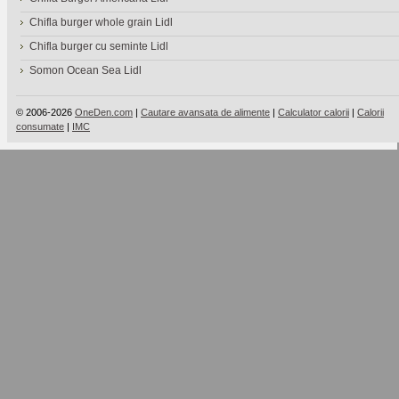
Chifla burger whole grain Lidl
Chifla burger cu seminte Lidl
Somon Ocean Sea Lidl
© 2006-2026
OneDen.com
|
Cautare avansata de alimente
|
Calculator calorii
|
Calorii
consumate
|
IMC