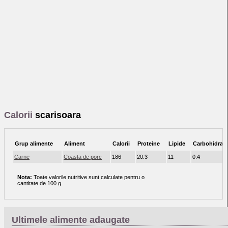
Calorii
scarisoara
Grup alimente
Aliment
Calorii
Proteine
Lipide
Carbohidrati
Carne
Coasta de porc
186
20.3
11
0.4
Nota:
Toate valorile nutritive sunt calculate pentru o
cantitate de 100 g.
Ultimele alimente adaugate