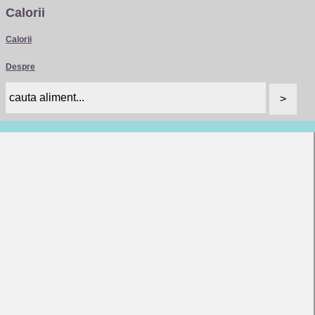
Calorii
Calorii
Despre