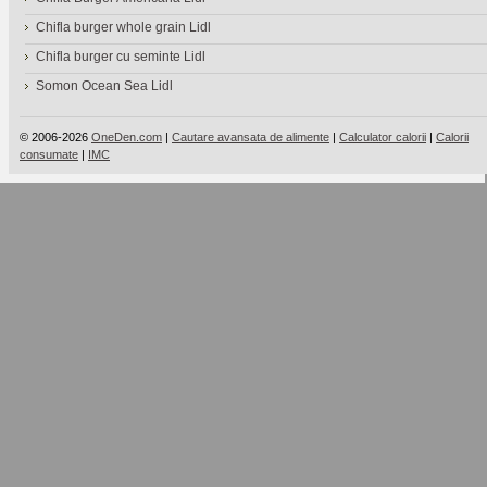
Chifla burger whole grain Lidl
Chifla burger cu seminte Lidl
Somon Ocean Sea Lidl
© 2006-2026
OneDen.com
|
Cautare avansata de alimente
|
Calculator calorii
|
Calorii
consumate
|
IMC