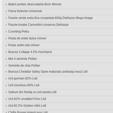
Baton proteic stracciatella Born Winner
Faina Ketomix Universal
Fasole verde extra fina congelata 600g Delhaize Mega Image
Fasole boabe Cannellini conserva Delhaize
Covridog Petru
Pasta de ardei dulce Univer
Pasta ardei iute Univer
Branza Cottage 4.5% Hochland
Mix 4 seminte Pirifan
Seminte de chia Pirifan
Branza Cheddar Valley Spire maturata (ambalaj rosu) Lidl
Unt german 82% Lidl
Unt creminos 60% Lidl
Saleuri din foietaj cu unt sarata Lidl
Unt 82% unsalted Frico Lidl
Unt 82.5% Golden Hills Lidl
Chifla Burger Americana Lidl