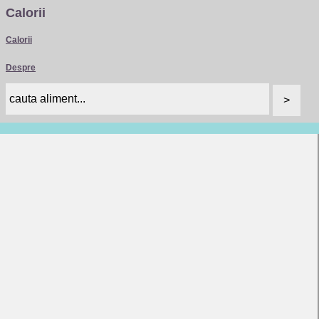
Calorii
Calorii
Despre