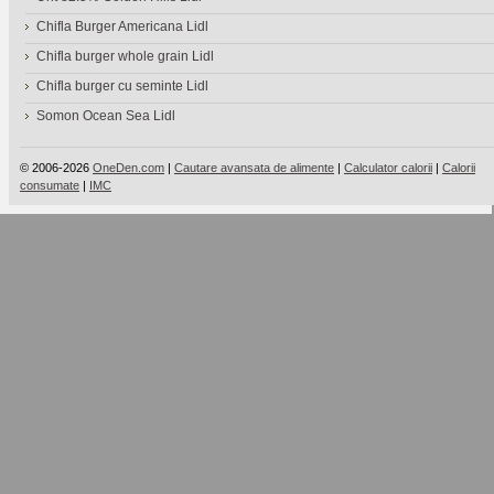
Chifla Burger Americana Lidl
Chifla burger whole grain Lidl
Chifla burger cu seminte Lidl
Somon Ocean Sea Lidl
© 2006-2026
OneDen.com
|
Cautare avansata de alimente
|
Calculator calorii
|
Calorii
consumate
|
IMC