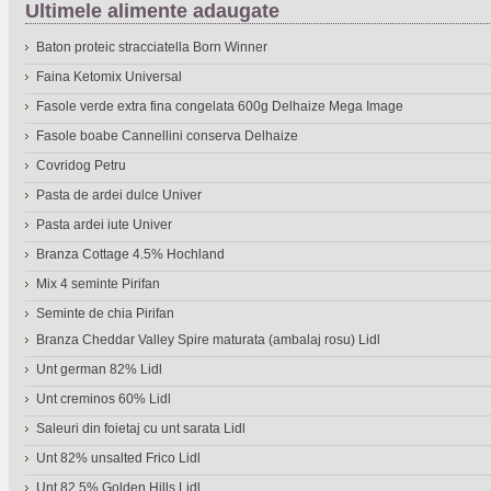
Ultimele alimente adaugate
Baton proteic stracciatella Born Winner
Faina Ketomix Universal
Fasole verde extra fina congelata 600g Delhaize Mega Image
Fasole boabe Cannellini conserva Delhaize
Covridog Petru
Pasta de ardei dulce Univer
Pasta ardei iute Univer
Branza Cottage 4.5% Hochland
Mix 4 seminte Pirifan
Seminte de chia Pirifan
Branza Cheddar Valley Spire maturata (ambalaj rosu) Lidl
Unt german 82% Lidl
Unt creminos 60% Lidl
Saleuri din foietaj cu unt sarata Lidl
Unt 82% unsalted Frico Lidl
Unt 82.5% Golden Hills Lidl