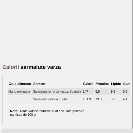
Calorii
sarmalute varza
Grup alimente
Aliment
Calorii
Proteine
Lipide
Carboh
Mancare-gatita
Sarmalute in foi de varza Scandia
147
8.8
9.6
6.3
Sarmalute keto la cuptor
131.3
13.8
6.3
4.1
Nota:
Toate valorile nutritive sunt calculate pentru o
cantitate de 100 g.