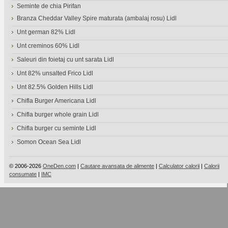
Seminte de chia Pirifan
Branza Cheddar Valley Spire maturata (ambalaj rosu) Lidl
Unt german 82% Lidl
Unt creminos 60% Lidl
Saleuri din foietaj cu unt sarata Lidl
Unt 82% unsalted Frico Lidl
Unt 82.5% Golden Hills Lidl
Chifla Burger Americana Lidl
Chifla burger whole grain Lidl
Chifla burger cu seminte Lidl
Somon Ocean Sea Lidl
© 2006-2026
OneDen.com
|
Cautare avansata de alimente
|
Calculator calorii
|
Calorii
consumate
|
IMC