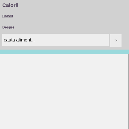
Calorii
Calorii
Despre