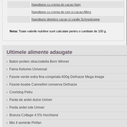
Napolitane cu crema de cacao Naty
Napolitane cu crema de rom si cacao Alfers
Napolitane dietetice cacao si vanilie Schneekoppe
Nota:
Toate valorile nutritive sunt calculate pentru o cantitate de 100 g.
Ultimele alimente adaugate
Baton proteic stracciatella Born Winner
Faina Ketomix Universal
Fasole verde extra fina congelata 600g Delhaize Mega Image
Fasole boabe Cannellini conserva Delhaize
Covridog Petru
Pasta de ardei dulce Univer
Pasta ardei iute Univer
Branza Cottage 4.5% Hochland
Mix 4 seminte Pirifan