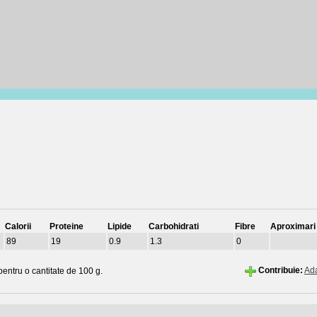
Calorii
Proteine
Lipide
Carbohidrati
Fibre
Aproximari
89
19
0.9
1.3
0
Contribuie:
Ad
 pentru o cantitate de 100 g.