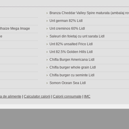
Branza Cheddar Valley Spire maturata (ambalaj ros
Unt german 82% Lidl
Delhaize Mega Image
Unt creminos 60% Lidl
ze
Saleuri din foietaj cu unt sarata Lidl
Unt 82% unsalted Frico Lidl
Unt 82.5% Golden Hills Lidl
Chifla Burger Americana Lidl
Chifla burger whole grain Lidl
Chifla burger cu seminte Lidl
Somon Ocean Sea Lidl
a de alimente
|
Calculator calorii
|
Calorii consumate
|
IMC