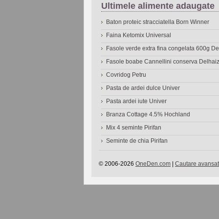
Ultimele alimente adaugate
Baton proteic stracciatella Born Winner
Faina Ketomix Universal
Fasole verde extra fina congelata 600g 
Fasole boabe Cannellini conserva Delhai
Covridog Petru
Pasta de ardei dulce Univer
Pasta ardei iute Univer
Branza Cottage 4.5% Hochland
Mix 4 seminte Pirifan
Seminte de chia Pirifan
© 2006-2026
OneDen.com
|
Cautare avansat