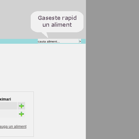
ximari
+
+
auga un aliment