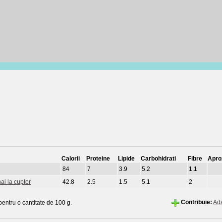
Calorii
Proteine
Lipide
Carbohidrati
Fibre
Apro
84
7
3.9
5.2
1.1
nai la cuptor
42.8
2.5
1.5
5.1
2
Contribuie:
Ad
 pentru o cantitate de 100 g.