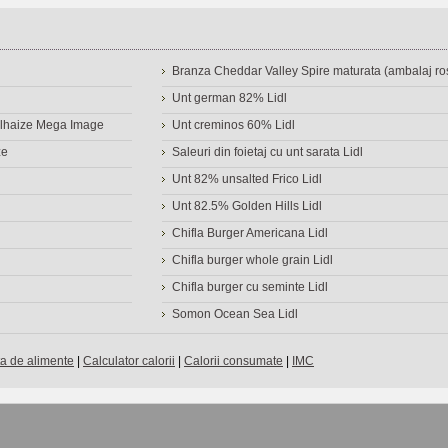
Branza Cheddar Valley Spire maturata (ambalaj ros
Unt german 82% Lidl
Delhaize Mega Image
Unt creminos 60% Lidl
ze
Saleuri din foietaj cu unt sarata Lidl
Unt 82% unsalted Frico Lidl
Unt 82.5% Golden Hills Lidl
Chifla Burger Americana Lidl
Chifla burger whole grain Lidl
Chifla burger cu seminte Lidl
Somon Ocean Sea Lidl
a de alimente
|
Calculator calorii
|
Calorii consumate
|
IMC