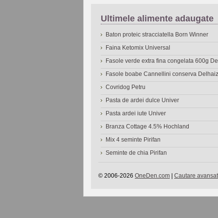
Ultimele alimente adaugate
Baton proteic stracciatella Born Winner
Faina Ketomix Universal
Fasole verde extra fina congelata 600g 
Fasole boabe Cannellini conserva Delhai
Covridog Petru
Pasta de ardei dulce Univer
Pasta ardei iute Univer
Branza Cottage 4.5% Hochland
Mix 4 seminte Pirifan
Seminte de chia Pirifan
© 2006-2026
OneDen.com
|
Cautare avansat