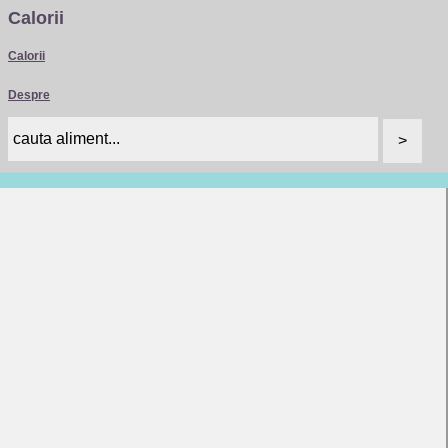
Calorii
Calorii
Despre