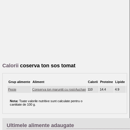
Calorii
coserva ton sos tomat
Grup alimente
Aliment
Calorii
Proteine
Lipide
C
Peste
Conserva ton maruntit cu rosii Auchan
110
14.4
4.9
2.
Nota:
Toate valorile nutritive sunt calculate pentru o
cantitate de 100 g.
Ultimele alimente adaugate