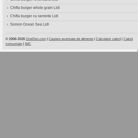
Chifla burger whole grain Lidl
Chifla burger cu seminte Lidl
Somon Ocean Sea Lidl
© 2006-2026
OneDen.com
|
Cautare avansata de alimente
|
Calculator calorii
|
Calorii
consumate
|
IMC