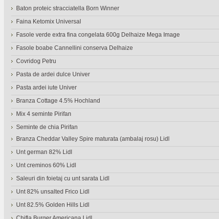
Baton proteic stracciatella Born Winner
Faina Ketomix Universal
Fasole verde extra fina congelata 600g Delhaize Mega Image
Fasole boabe Cannellini conserva Delhaize
Covridog Petru
Pasta de ardei dulce Univer
Pasta ardei iute Univer
Branza Cottage 4.5% Hochland
Mix 4 seminte Pirifan
Seminte de chia Pirifan
Branza Cheddar Valley Spire maturata (ambalaj rosu) Lidl
Unt german 82% Lidl
Unt creminos 60% Lidl
Saleuri din foietaj cu unt sarata Lidl
Unt 82% unsalted Frico Lidl
Unt 82.5% Golden Hills Lidl
Chifla Burger Americana Lidl