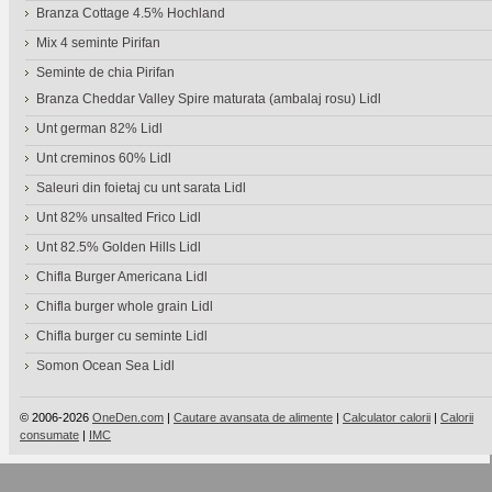
Branza Cottage 4.5% Hochland
Mix 4 seminte Pirifan
Seminte de chia Pirifan
Branza Cheddar Valley Spire maturata (ambalaj rosu) Lidl
Unt german 82% Lidl
Unt creminos 60% Lidl
Saleuri din foietaj cu unt sarata Lidl
Unt 82% unsalted Frico Lidl
Unt 82.5% Golden Hills Lidl
Chifla Burger Americana Lidl
Chifla burger whole grain Lidl
Chifla burger cu seminte Lidl
Somon Ocean Sea Lidl
© 2006-2026
OneDen.com
|
Cautare avansata de alimente
|
Calculator calorii
|
Calorii
consumate
|
IMC