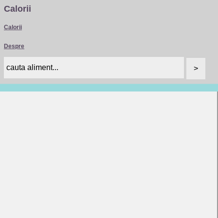
Calorii
Calorii
Despre