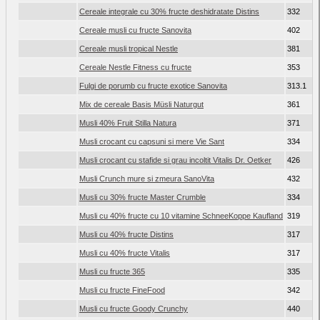
Cereale integrale cu 30% fructe deshidratate Distins
332
Cereale musli cu fructe Sanovita
402
Cereale musli tropical Nestle
381
Cereale Nestle Fitness cu fructe
353
Fulgi de porumb cu fructe exotice Sanovita
313.1
Mix de cereale Basis Müsli Naturgut
361
Musli 40% Fruit Stilla Natura
371
Musli crocant cu capsuni si mere Vie Sant
334
Musli crocant cu stafide si grau incoltit Vitalis Dr. Oetker
426
Musli Crunch mure si zmeura SanoVita
432
Musli cu 30% fructe Master Crumble
334
Musli cu 40% fructe cu 10 vitamine SchneeKoppe Kaufland
319
Musli cu 40% fructe Distins
317
Musli cu 40% fructe Vitalis
317
Musli cu fructe 365
335
Musli cu fructe FineFood
342
Musli cu fructe Goody Crunchy
440