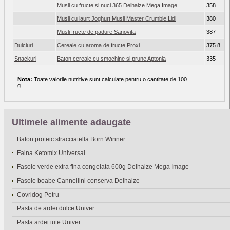
Musli cu fructe si nuci 365 Delhaize Mega Image
358
Musli cu iaurt Joghurt Musli Master Crumble Lidl
380
Musli fructe de padure Sanovita
387
Dulciuri
Cereale cu aroma de fructe Proxi
375.8
Snackuri
Baton cereale cu smochine si prune Aptonia
335
Nota:
Toate valorile nutritive sunt calculate pentru o cantitate de 100
g.
Ultimele alimente adaugate
Baton proteic stracciatella Born Winner
Faina Ketomix Universal
Fasole verde extra fina congelata 600g Delhaize Mega Image
Fasole boabe Cannellini conserva Delhaize
Covridog Petru
Pasta de ardei dulce Univer
Pasta ardei iute Univer