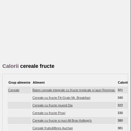
Calorii
cereale fructe
Grup alimente
Aliment
Calorii
Cereale
Baton cereale integrale cu fructe tropicale si iaurt Rommac
321
Cereale cu fructe Fit-Grain Mr. Breakfast
340
Cereale cu fructe muesli Dia
322
Cereale cu fructe Proxi
330
Cereale cu fructe si nuci All Bran Kellogg's
380
Cereale fruits&fibres Auchan
381