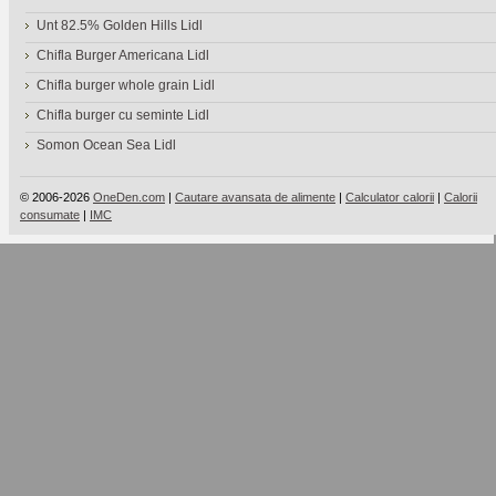
Unt 82.5% Golden Hills Lidl
Chifla Burger Americana Lidl
Chifla burger whole grain Lidl
Chifla burger cu seminte Lidl
Somon Ocean Sea Lidl
© 2006-2026
OneDen.com
|
Cautare avansata de alimente
|
Calculator calorii
|
Calorii
consumate
|
IMC