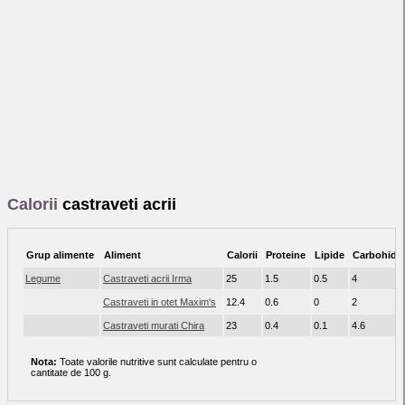
Calorii
castraveti acrii
Grup alimente
Aliment
Calorii
Proteine
Lipide
Carbohidra
Legume
Castraveti acrii Irma
25
1.5
0.5
4
Castraveti in otet Maxim's
12.4
0.6
0
2
Castraveti murati Chira
23
0.4
0.1
4.6
Nota:
Toate valorile nutritive sunt calculate pentru o
cantitate de 100 g.