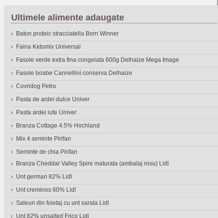
Ultimele alimente adaugate
Baton proteic stracciatella Born Winner
Faina Ketomix Universal
Fasole verde extra fina congelata 600g Delhaize Mega Image
Fasole boabe Cannellini conserva Delhaize
Covridog Petru
Pasta de ardei dulce Univer
Pasta ardei iute Univer
Branza Cottage 4.5% Hochland
Mix 4 seminte Pirifan
Seminte de chia Pirifan
Branza Cheddar Valley Spire maturata (ambalaj rosu) Lidl
Unt german 82% Lidl
Unt creminos 60% Lidl
Saleuri din foietaj cu unt sarata Lidl
Unt 82% unsalted Frico Lidl