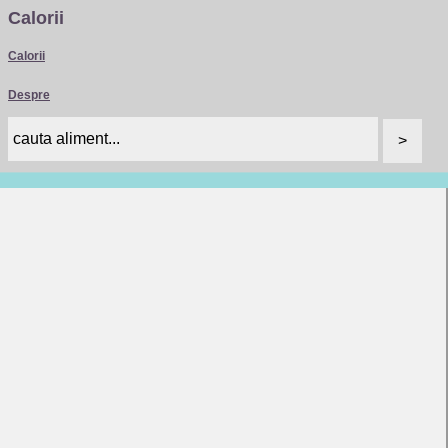
Calorii
Calorii
Despre