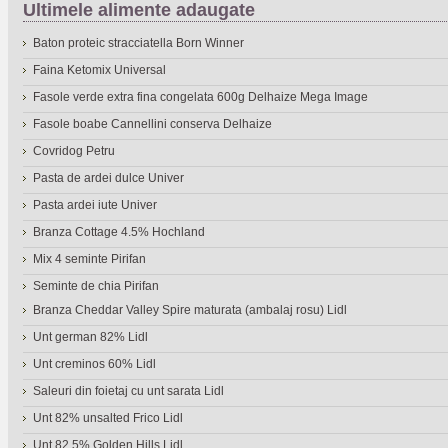
Ultimele alimente adaugate
Baton proteic stracciatella Born Winner
Faina Ketomix Universal
Fasole verde extra fina congelata 600g Delhaize Mega Image
Fasole boabe Cannellini conserva Delhaize
Covridog Petru
Pasta de ardei dulce Univer
Pasta ardei iute Univer
Branza Cottage 4.5% Hochland
Mix 4 seminte Pirifan
Seminte de chia Pirifan
Branza Cheddar Valley Spire maturata (ambalaj rosu) Lidl
Unt german 82% Lidl
Unt creminos 60% Lidl
Saleuri din foietaj cu unt sarata Lidl
Unt 82% unsalted Frico Lidl
Unt 82.5% Golden Hills Lidl