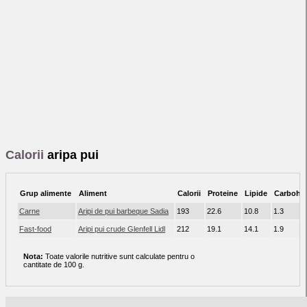
Calorii
aripa pui
Grup alimente
Aliment
Calorii
Proteine
Lipide
Carbohid
Carne
Aripi de pui barbeque Sadia
193
22.6
10.8
1.3
Fast-food
Aripi pui crude Glenfell Lidl
212
19.1
14.1
1.9
Nota:
Toate valorile nutritive sunt calculate pentru o
cantitate de 100 g.