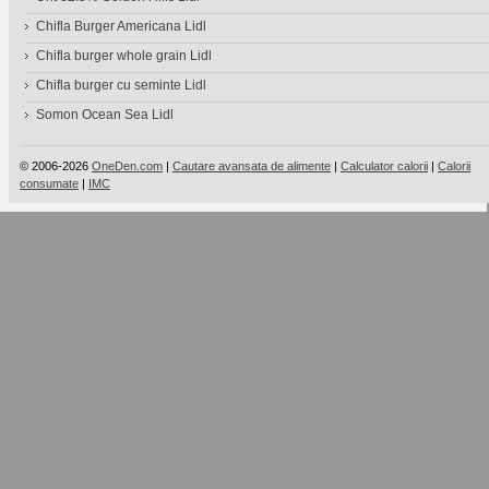
Chifla Burger Americana Lidl
Chifla burger whole grain Lidl
Chifla burger cu seminte Lidl
Somon Ocean Sea Lidl
© 2006-2026
OneDen.com
|
Cautare avansata de alimente
|
Calculator calorii
|
Calorii
consumate
|
IMC