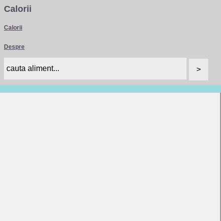
Calorii
Calorii
Despre