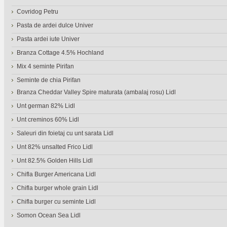
Covridog Petru
Pasta de ardei dulce Univer
Pasta ardei iute Univer
Branza Cottage 4.5% Hochland
Mix 4 seminte Pirifan
Seminte de chia Pirifan
Branza Cheddar Valley Spire maturata (ambalaj rosu) Lidl
Unt german 82% Lidl
Unt creminos 60% Lidl
Saleuri din foietaj cu unt sarata Lidl
Unt 82% unsalted Frico Lidl
Unt 82.5% Golden Hills Lidl
Chifla Burger Americana Lidl
Chifla burger whole grain Lidl
Chifla burger cu seminte Lidl
Somon Ocean Sea Lidl