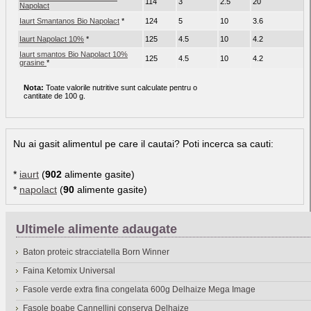
114
3
2.5
20
Napolact
Iaurt Smantanos Bio Napolact
*
124
5
10
3.6
Iaurt Napolact 10%
*
125
4.5
10
4.2
Iaurt smantos Bio Napolact 10%
125
4.5
10
4.2
grasine
*
Nota:
Toate valorile nutritive sunt calculate pentru o
cantitate de 100 g.
Nu ai gasit alimentul pe care il cautai? Poti incerca sa cauti:
*
iaurt
(
902
alimente gasite)
*
napolact
(
90
alimente gasite)
Ultimele alimente adaugate
Baton proteic stracciatella Born Winner
Faina Ketomix Universal
Fasole verde extra fina congelata 600g Delhaize Mega Image
Fasole boabe Cannellini conserva Delhaize