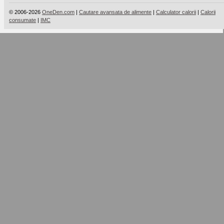
© 2006-2026
OneDen.com
|
Cautare avansata de alimente
|
Calculator calorii
|
Calorii
consumate
|
IMC