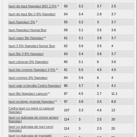
Iaurt de baut Napolact BIO 2.5%
*
50
3.2
3.7
2.5
Iaurt de baut Bio 2,8% Napolact
54
3.4
2.8
3.7
Iaurt Napolact 3%
*
55
3.2
3
3.7
Iaurt Napolact Numai Bun
58
3.1
3.5
3.6
Iaurt natur Bio Napolact
*
61
3.1
3.8
3.7
Iaurt 3,5% Napolact Numa' Bun
62
3.6
3.5
4
Iaurt Bio 3,8% Napolact
63
3.4
3.8
3.7
Iaurt zdravan 6% Napolact
80
3.1
6
3.6
Iaurt bio cremos Napolact 4,5%
*
81
5.5
4.5
4.5
Iaurt cremos 6% Napolact
84
3.6
6
4
Iaurt oaie si bivolita Cedra Napolact
85
3.7
6
4.1
Iaurt Bio Napolact capsuni
*
87
4.5
2.7
11.1
Iaurt ecologic granola Napolact
*
97
3.8
2.5
8.6
Cedra iaurt cu mere si capsuni
107
3.3
4.6
13
Napolact
Iaurt cu dulceata de cirese amare
114
3
2.5
20
Napolact
Iaurt cu dulceata de nuci verzi
114
3
2.5
20
Napolact
Iaurt cu dulceata de trandafiri