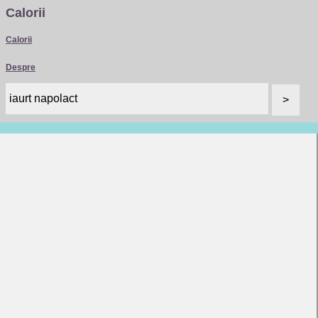
Calorii
Calorii
Despre