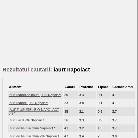
Rezultatul cautarii:
iaurt napolact
Aliment
Calorii
Proteine
Lipide
Carbohidrati
Iaurt usurel de baut 0,1 % Napolact
30
3.3
0.1
4
Iaurt usurel 0,1% Napolact
33
3.8
0.1
4.1
IAURT USUREL BIO NAPOLACT
35
3.1
0.9
3.7
0.9
*
Iaurt Bio 0,9% Napolact
36
3.3
0.9
3.7
Iaurt de baut in tihna Napolact
*
41
3.2
1.5
3.7
Iaurt de baut in tihna 2% Napolact
47
3.4
2
3.9